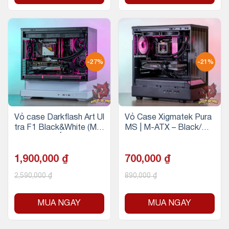
-27%
-21%
Vỏ case Darkflash Art Ul
Vỏ Case Xigmatek Pura
tra F1 Black&White (M-
MS | M-ATX – Black/Đe
ATX/ Màu trắng, không f
n (không fan)
an)
1,900,000
₫
700,000
₫
2,590,000
₫
890,000
₫
MUA NGAY
MUA NGAY