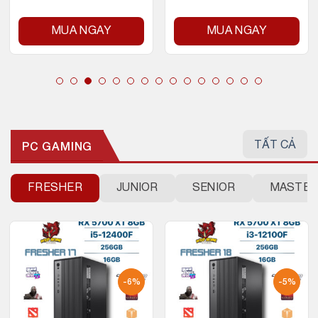
MUA NGAY
MUA NGAY
TẤT CẢ
PC GAMING
FRESHER
JUNIOR
SENIOR
MASTE
-6%
-5%