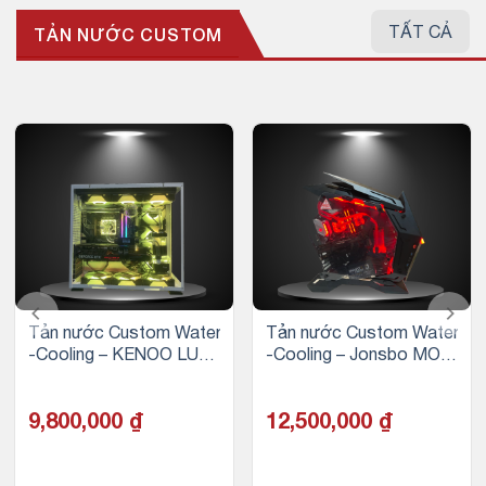
TẤT CẢ
TẢN NƯỚC CUSTOM
Tản nước Custom Water
Tản nước Custom Water
-Cooling – KENOO LUXE
-Cooling – Jonsbo MOD
V1 – WHITE (Option 2)
3 – BLACK (Option 1)
9,800,000
₫
12,500,000
₫