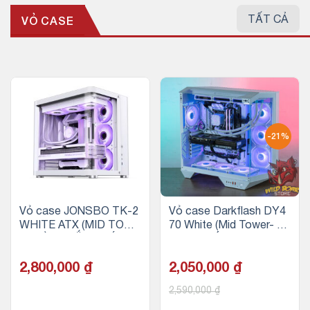
TẤT CẢ
VỎ CASE
-21%
N
Vỏ case JONSBO TK-2
Vỏ case Darkflash DY4
WHITE ATX (MID TOWE
70 White (Mid Tower- AT
R, MÀU TRẮNG, KÍNH C
X/Màu Trắng, Không fan)
ONG, không fan)
2,800,000
₫
2,050,000
₫
2,590,000
₫