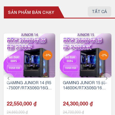
TẤT CẢ
SẢN PHẨM BÁN CHẠY
-9%
-2%
GAMING JUNIOR 14 (R5
GAMING JUNIOR 15 (i5-
-7500F/RTX5060/16GB
14600K/RTX5060/16GB
RAM/512GB SSD)
RAM/512GB SSD)
22,550,000
₫
24,300,000
₫
24,660,000
₫
24,700,000
₫