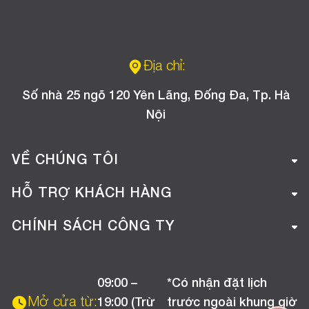
Địa chỉ:
Số nhà 25 ngõ 120 Yên Lãng, Đống Đa, Tp. Hà
Nội
VỀ CHÚNG TÔI
Giới thiệu công ty
HỖ TRỢ KHÁCH HÀNG
Tuyển dụng
Hướng dẫn mua hàng online
CHÍNH SÁCH CÔNG TY
Liên hệ
Hướng dẫn thanh toán
Chính sách đổi trả
Chương trình khuyến mãi
09:00 –
*Có nhận đặt lịch
Chính sách bảo hành
Mở cửa từ:
19:00 (Trừ
trước ngoài khung giờ