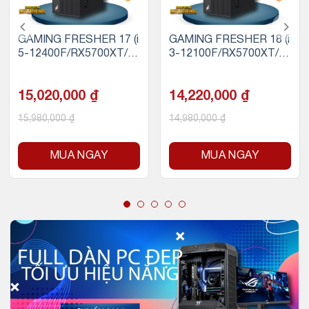
GAMING FRESHER 17 (i
GAMING FRESHER 18 (i
5-12400F/RX5700XT/16
3-12100F/RX5700XT/16
GB RAM/256GB SSD)
GB RAM/256GB SSD)
15,020,000
₫
14,220,000
₫
15,980,000
₫
14,980,000
₫
MUA NGAY
MUA NGAY