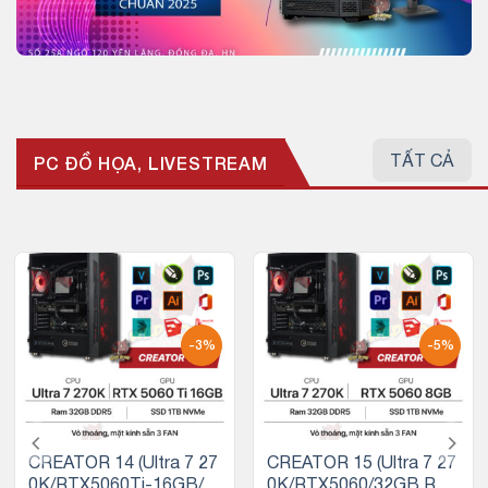
TẤT CẢ
PC ĐỒ HỌA, LIVESTREAM
-3%
-5%
CREATOR 14 (Ultra 7 27
CREATOR 15 (Ultra 7 27
0K/RTX5060Ti-16GB/3
0K/RTX5060/32GB RA