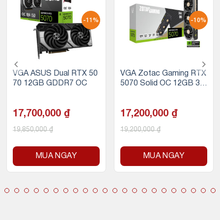
-11%
-10%
VGA ASUS Dual RTX 50
VGA Zotac Gaming RTX
70 12GB GDDR7 OC
5070 Solid OC 12GB 3 F
AN
17,700,000
₫
17,200,000
₫
19,850,000
₫
19,200,000
₫
MUA NGAY
MUA NGAY