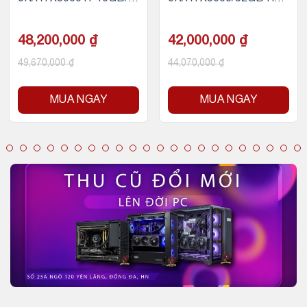
2GB RAM DDR5/1TB S
M DDR5/1TB SSD NVM
SD NVMe)
e)
48,200,000
₫
42,000,000
₫
49,670,000
₫
44,070,000
₫
MUA NGAY
MUA NGAY