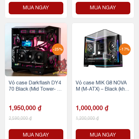
MUA NGAY
MUA NGAY
-25%
-17%
Vỏ case Darkflash DY4
Vỏ case MIK G8 NOVA
70 Black (Mid Tower- AT
M (M-ATX) – Black (khôn
X/Màu Đen, Không fan)
g fan)
1,950,000
₫
1,000,000
₫
2,590,000
₫
1,200,000
₫
MUA NGAY
MUA NGAY