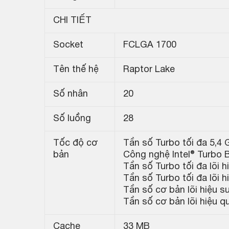
CHI TIẾT
Socket
FCLGA 1700
Tên thế hệ
Raptor Lake
Số nhân
20
Số luồng
28
Tốc độ cơ
Tần số Turbo tối đa 5,4
bản
Công nghệ Intel® Turbo 
Tần số Turbo tối đa lõi h
Tần số Turbo tối đa lõi 
Tần số cơ bản lõi hiệu s
Tần số cơ bản lõi hiệu q
Cache
33 MB