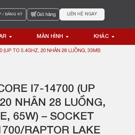
LIÊN HỆ NGAY
 / ĐĂNG KÝ
Giỏ hàng
AR
MÀN HÌNH
KHÁC
0 (UP TO 5.4GHZ, 20 NHÂN 28 LUỒNG, 33MB
CORE I7-14700 (UP
 20 NHÂN 28 LUỒNG,
, 65W) – SOCKET
1700/RAPTOR LAKE