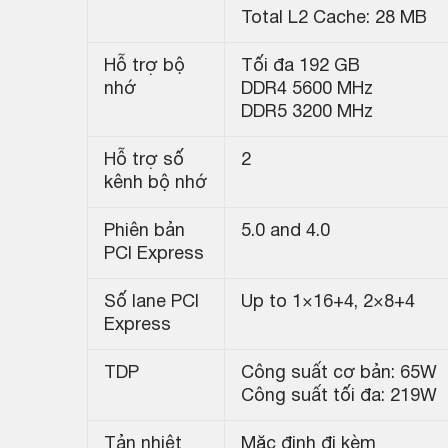
Total L2 Cache: 28 MB
Hỗ trợ bộ
Tối đa 192 GB
nhớ
DDR4 5600 MHz
DDR5 3200 MHz
Hỗ trợ số
2
kênh bộ nhớ
Phiên bản
5.0 and 4.0
PCI Express
Số lane PCI
Up to 1×16+4, 2×8+4
Express
TDP
Công suất cơ bản: 65W
Công suất tối đa: 219W
Tản nhiệt
Mặc định đi kèm