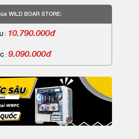
 của WILD BOAR STORE:
10.790.000đ
PU
:
9.090.000đ
PC
: