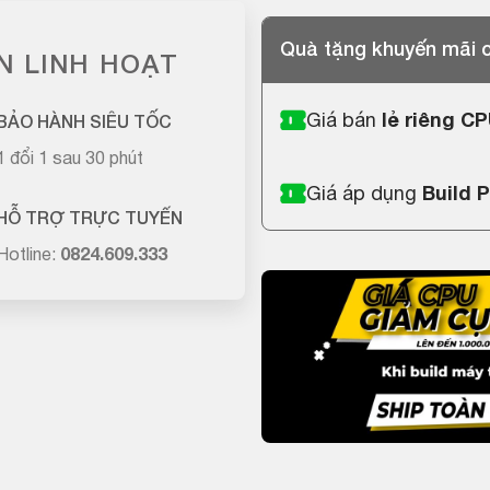
Quà tặng khuyến mãi
N LINH HOẠT
Giá bán
lẻ riêng C
BẢO HÀNH SIÊU TỐC
1 đổi 1 sau 30 phút
Giá áp dụng
Build 
HỖ TRỢ TRỰC TUYẾN
Hotline:
0824.609.333