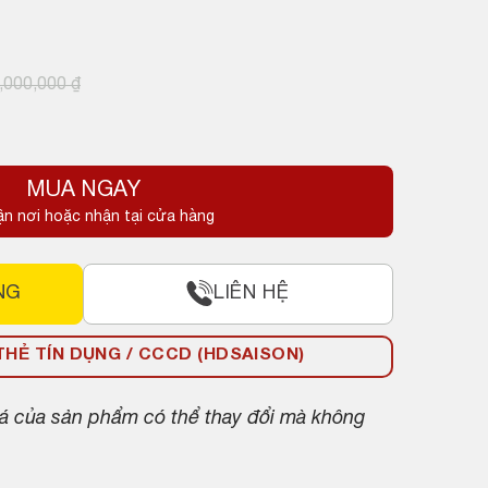
,000,000
₫
MUA NGAY
.
ận nơi hoặc nhận tại cửa hàng
NG
LIÊN HỆ
HẺ TÍN DỤNG / CCCD (HDSAISON)
giá của sản phẩm có thể thay đổi mà không