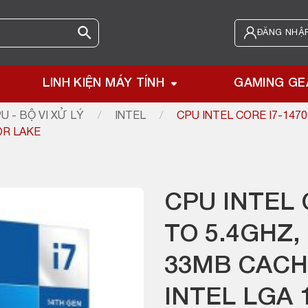
ĐĂNG NHẬP
LINH KIỆN MÁY TÍNH
GAMING GE
U - BỘ VI XỬ LÝ
/
INTEL
/
CPU INTEL CORE I7-1470
OR LAKE
CPU INTEL 
TO 5.4GHZ,
33MB CACHE
INTEL LGA 