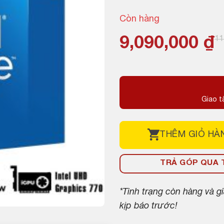
Còn hàng
Giá
Giá
9,090,000
₫
11
gốc
hiện
là:
tại
11,000,000 ₫
là:
Giao t
9,090,000 ₫.
THÊM
GIỎ HÀ
TRẢ GÓP QUA T
*Tình trạng còn hàng và 
kịp báo trước!