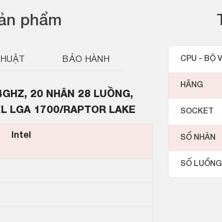
sản phẩm
THUẬT
BẢO HÀNH
CPU - BỘ V
HÃNG
5.4GHZ, 20 NHÂN 28 LUỒNG,
EL LGA 1700/RAPTOR LAKE
SOCKET
Intel
SỐ NHÂN
SỐ LUỒNG