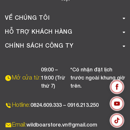
VỀ CHÚNG TÔI
Giới thiệu công ty
HỖ TRỢ KHÁCH HÀNG
Tuyển dụng
Hướng dẫn mua hàng online
CHÍNH SÁCH CÔNG TY
Liên hệ
Hướng dẫn thanh toán
Chính sách đổi trả
Chương trình khuyến mãi
09:00 –
*Có nhận đặt lịch
Chính sách bảo hành
Mở cửa từ:
19:00 (Trừ
trước ngoài khung giờ
Chính sách CSKH (Doanh nghiệp)
thứ 7)
trên.
Chính sách vận chuyển, kiểm hàng
Hotline:
0824.609.333 – 0916.213.250
Email:
wildboarstore.vn@gmail.com