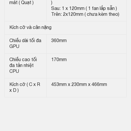
mát ( Quạt )
)
Sau: 1 x 120mm ( 1 fan lắp sẵn )
Trên: 2x120mm ( chưa kèm theo)
Kích cỡ và cân nặng
Chiều dài tối đa
360mm
GPU
Chiều cao tối
170mm
đa tản nhiệt
CPU
Kích cỡ ( C x R
453mm x 230mm x 466mm
x D )