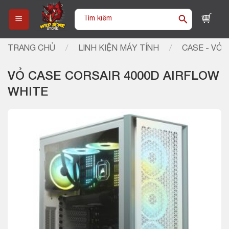
Skip
Tìm
to
kiếm:
content
TRANG CHỦ
/
LINH KIỆN MÁY TÍNH
/
CASE - VỎ 
VỎ CASE CORSAIR 4000D AIRFLOW
WHITE