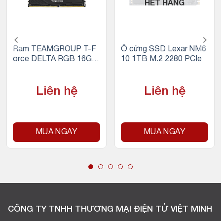
HẾT HÀNG
Ram TEAMGROUP T-F
Ổ cứng SSD Lexar NM6
orce DELTA RGB 16GB
10 1TB M.2 2280 PCIe
(1x16GB) DDR4 3200M
Hz (Đen)
Liên hệ
Liên hệ
MUA NGAY
MUA NGAY
CÔNG TY TNHH THƯƠNG MẠI ĐIỆN TỬ VIỆT MINH