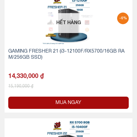
-6%
HẾT HÀNG
GAMING FRESHER 21 (i3-12100F/RX5700/16GB RA
M/256GB SSD)
14,330,000
₫
15,190,000
₫
MUA NGAY