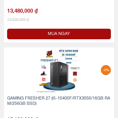
13,480,000
₫
13,530,000
₫
MUA NGAY
-0%
GAMING FRESHER 27 (i5-10400F/RTX3050/16GB RA
M/256GB SSD)