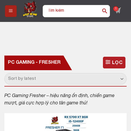
Skip
Tìm
1
to
kiếm:
content
PC GAMING - FRESHER
LỌC
PC Gaming Fresher – hiệu năng ổn định, chiến game
mượt, giá cực hợp lý cho tân game thủ!