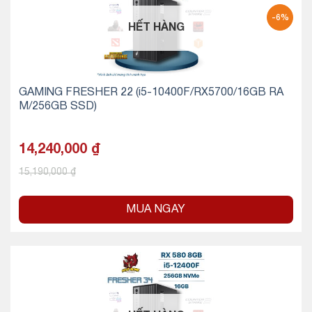
-6%
HẾT HÀNG
GAMING FRESHER 22 (i5-10400F/RX5700/16GB RA
M/256GB SSD)
14,240,000
₫
15,190,000
₫
MUA NGAY