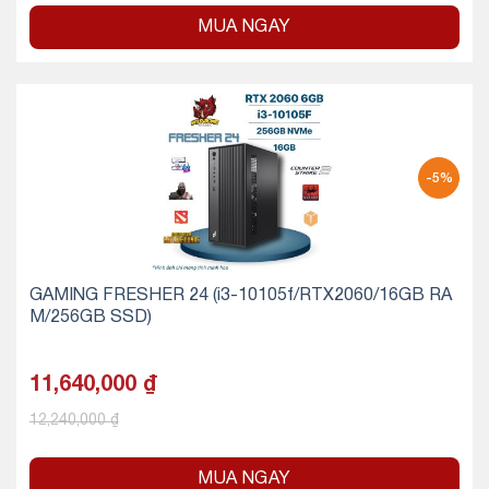
MUA NGAY
-5%
GAMING FRESHER 24 (i3-10105f/RTX2060/16GB RA
M/256GB SSD)
11,640,000
₫
12,240,000
₫
MUA NGAY