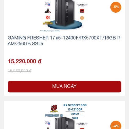
-5%
GAMING FRESHER 17 (i5-12400F/RX5700XT/16GB R
AM/256GB SSD)
15,220,000
₫
15,980,000
₫
MUA NGAY
-4%