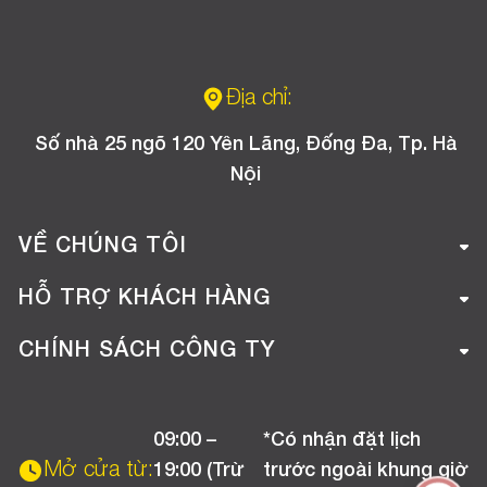
Địa chỉ:
Số nhà 25 ngõ 120 Yên Lãng, Đống Đa, Tp. Hà
Nội
VỀ CHÚNG TÔI
Giới thiệu công ty
HỖ TRỢ KHÁCH HÀNG
Tuyển dụng
Hướng dẫn mua hàng online
CHÍNH SÁCH CÔNG TY
Liên hệ
Hướng dẫn thanh toán
Chính sách đổi trả
Chương trình khuyến mãi
09:00 –
*Có nhận đặt lịch
Chính sách bảo hành
Mở cửa từ:
19:00 (Trừ
trước ngoài khung giờ