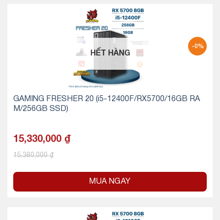
-0%
HẾT HÀNG
GAMING FRESHER 20 (i5-12400F/RX5700/16GB RA
M/256GB SSD)
15,330,000
₫
15,380,000
₫
MUA NGAY