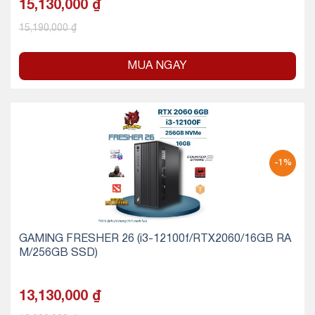
15,130,000
₫
15,190,000
₫
MUA NGAY
-1%
GAMING FRESHER 26 (i3-12100f/RTX2060/16GB RA
M/256GB SSD)
13,130,000
₫