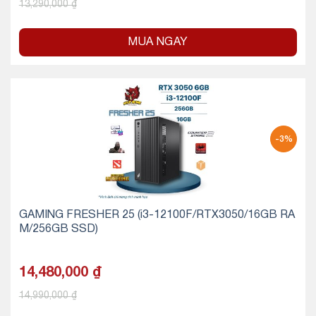
13,290,000
₫
MUA NGAY
-3%
GAMING FRESHER 25 (i3-12100F/RTX3050/16GB RA
M/256GB SSD)
14,480,000
₫
14,990,000
₫