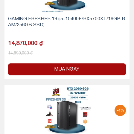
GAMING FRESHER 19 (i5-10400F/RX5700XT/16GB R
AM/256GB SSD)
14,870,000
₫
14,890,000
₫
MUA NGAY
-4%