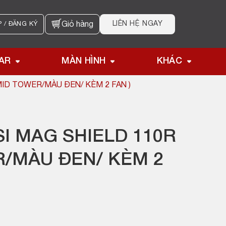
LIÊN HỆ NGAY
 / ĐĂNG KÝ
Giỏ hàng
AR
MÀN HÌNH
KHÁC
MID TOWER/MÀU ĐEN/ KÈM 2 FAN )
I MAG SHIELD 110R
R/MÀU ĐEN/ KÈM 2