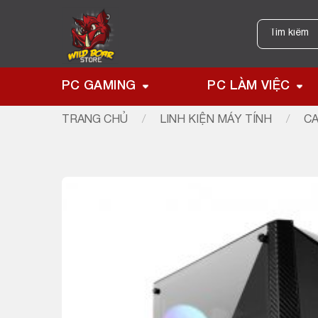
Skip
to
Tìm
kiếm:
content
PC GAMING
PC LÀM VIỆC
TRANG CHỦ
/
LINH KIỆN MÁY TÍNH
/
CA