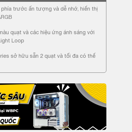
 phía trước ấn tượng và dễ nhớ, hiển thị
 ARGB
màu quạt và các hiệu ứng ánh sáng với
Light Loop
es sở hữu sẵn 2 quạt và tối đa có thể