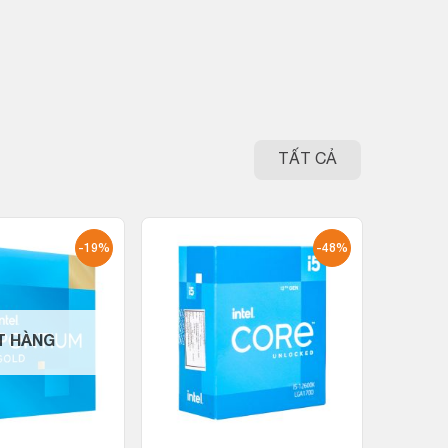
TẤT CẢ
-19%
-48%
T HÀNG