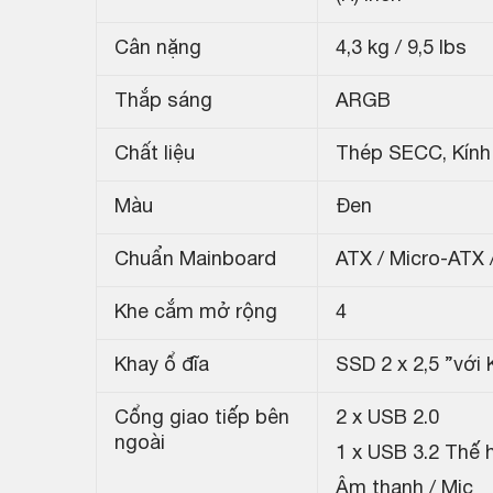
Cân nặng
4,3 kg / 9,5 lbs
Thắp sáng
ARGB
Chất liệu
Thép SECC, Kính
Màu
Đen
Chuẩn Mainboard
ATX / Micro-ATX /
Khe cắm mở rộng
4
Khay ổ đĩa
SSD 2 x 2,5 ”với
Cổng giao tiếp bên
2 x USB 2.0
ngoài
1 x USB 3.2 Thế h
Âm thanh / Mic