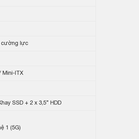
 cường lực
 Mini-ITX
 Khay SSD + 2 x 3,5” HDD
ệ 1 (5G)