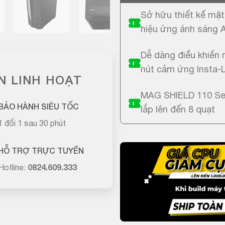
Sở hữu thiết kế mặt
hiệu ứng ánh sáng
Dễ dàng điều khiển 
nút cảm ứng Insta-
N LINH HOẠT
MAG SHIELD 110 Seri
BẢO HÀNH SIÊU TỐC
lắp lên đến 8 quạt
1 đổi 1 sau 30 phút
HỖ TRỢ TRỰC TUYẾN
Hotline:
0824.609.333