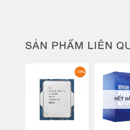
SẢN PHẨM LIÊN Q
-17%
-19%
HẾT H