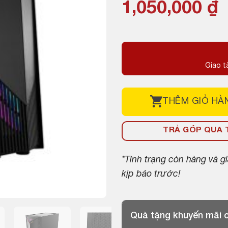
1,050,000
₫
Giao t
THÊM
GIỎ HÀ
TRẢ GÓP QUA T
*Tình trạng còn hàng và 
kịp báo trước!
Quà tặng khuyến mãi