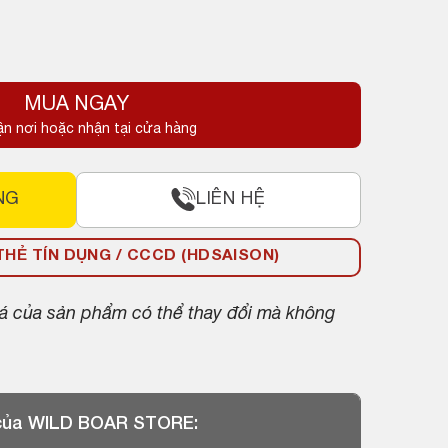
MUA NGAY
ận nơi hoặc nhận tại cửa hàng
NG
LIÊN HỆ
HẺ TÍN DỤNG / CCCD (HDSAISON)
giá của sản phẩm có thể thay đổi mà không
 của WILD BOAR STORE: