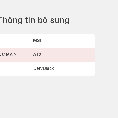
Thông tin bổ sung
MSI
ỚC MAIN
ATX
Đen/Black