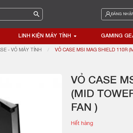
ĐĂNG NHẬP
LINH KIỆN MÁY TÍNH
GAMING GE
SE - VỎ MÁY TÍNH
/
VỎ CASE MSI MAG SHIELD 110R (
VỎ CASE MS
(MID TOWE
FAN )
Hết hàng