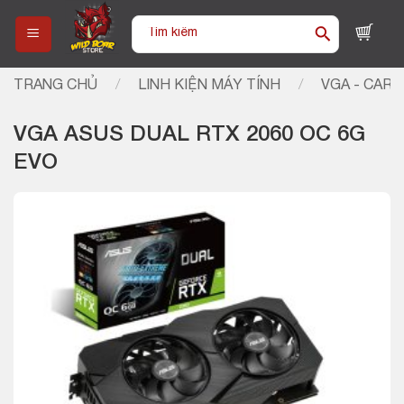
Skip
Tìm
to
kiếm:
content
TRANG CHỦ
/
LINH KIỆN MÁY TÍNH
/
VGA - CARD
VGA ASUS DUAL RTX 2060 OC 6G
EVO