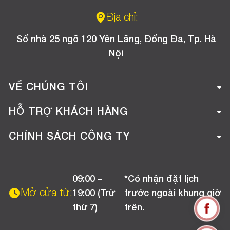
Địa chỉ:
Số nhà 25 ngõ 120 Yên Lãng, Đống Đa, Tp. Hà
Nội
VỀ CHÚNG TÔI
Giới thiệu công ty
HỖ TRỢ KHÁCH HÀNG
Tuyển dụng
Hướng dẫn mua hàng online
CHÍNH SÁCH CÔNG TY
Liên hệ
Hướng dẫn thanh toán
Chính sách đổi trả
Chương trình khuyến mãi
09:00 –
*Có nhận đặt lịch
Chính sách bảo hành
Mở cửa từ:
19:00 (Trừ
trước ngoài khung giờ
Chính sách CSKH (Doanh nghiệp)
thứ 7)
trên.
Chính sách vận chuyển, kiểm hàng