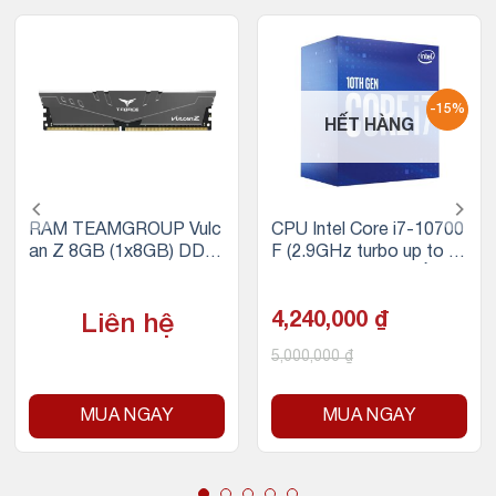
-15%
HẾT HÀNG
RAM TEAMGROUP Vulc
CPU Intel Core i7-10700
an Z 8GB (1x8GB) DDR
F (2.9GHz turbo up to 4.
4 3200MHz (Xám)
8GHz, 8 nhân 16 luồng, 1
6MB Cache, 65W) – Soc
ket Intel LGA 1200
4,240,000
₫
Liên hệ
5,000,000
₫
MUA NGAY
MUA NGAY