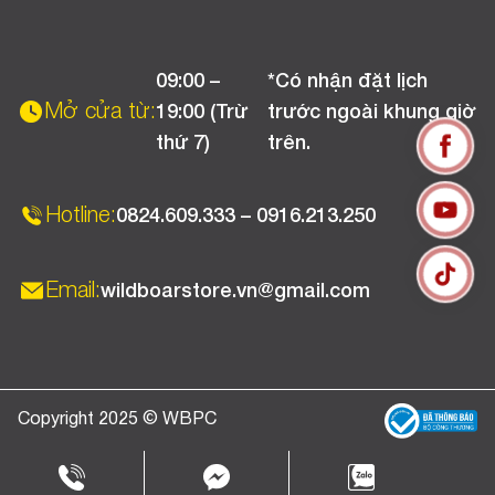
Liên hệ
Hướng dẫn thanh toán
Chính sách đổi trả
Chương trình khuyến mãi
09:00 –
*Có nhận đặt lịch
Chính sách bảo hành
Mở cửa từ:
19:00 (Trừ
trước ngoài khung giờ
Chính sách CSKH (Doanh nghiệp)
thứ 7)
trên.
Chính sách vận chuyển, kiểm hàng
Hotline:
0824.609.333 – 0916.213.250
Email:
wildboarstore.vn@gmail.com
Copyright 2025 © WBPC