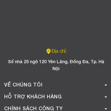
Địa chỉ:
Số nhà 25 ngõ 120 Yên Lãng, Đống Đa, Tp. Hà
Nội
VỀ CHÚNG TÔI
Giới thiệu công ty
HỖ TRỢ KHÁCH HÀNG
Tuyển dụng
Hướng dẫn mua hàng online
CHÍNH SÁCH CÔNG TY