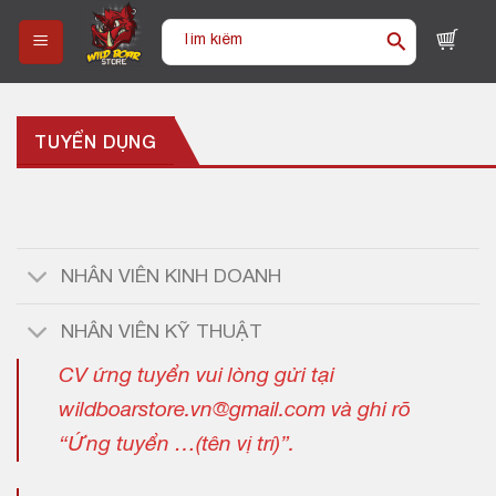
Skip
Tìm
to
kiếm:
content
TUYỂN DỤNG
NHÂN VIÊN KINH DOANH
NHÂN VIÊN KỸ THUẬT
CV ứng tuyển vui lòng gửi tại
wildboarstore.vn@gmail.com và ghi rõ
“Ứng tuyển …(tên vị trí)”.