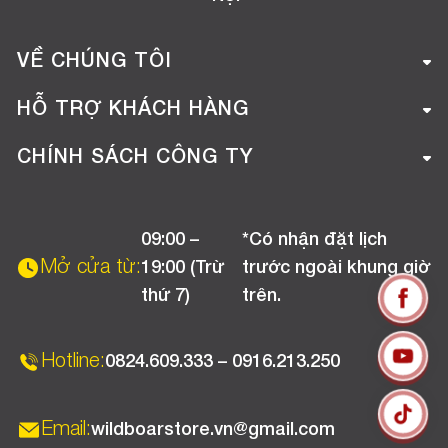
VỀ CHÚNG TÔI
Giới thiệu công ty
HỖ TRỢ KHÁCH HÀNG
Tuyển dụng
Hướng dẫn mua hàng online
CHÍNH SÁCH CÔNG TY
Liên hệ
Hướng dẫn thanh toán
Chính sách đổi trả
Chương trình khuyến mãi
09:00 –
*Có nhận đặt lịch
Chính sách bảo hành
Mở cửa từ:
19:00 (Trừ
trước ngoài khung giờ
Chính sách CSKH (Doanh nghiệp)
thứ 7)
trên.
Chính sách vận chuyển, kiểm hàng
Hotline:
0824.609.333 – 0916.213.250
Email:
wildboarstore.vn@gmail.com