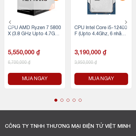
CPU AMD Ryzen 7 5800
CPU Intel Core i5-12400
X (3.8 GHz Upto 4.7GHz
F (Upto 4.4Ghz, 6 nhân 1
/ 36MB / 8 Cores, 16 Thr
2 luồng, 18MB Cache, 6
eads / 105W / Socket A
5W) – Tray
M4)
5,550,000
₫
3,190,000
₫
6,700,000
₫
3,950,000
₫
MUA NGAY
MUA NGAY
CÔNG TY TNHH THƯƠNG MẠI ĐIỆN TỬ VIỆT MINH