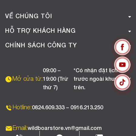
VỀ CHÚNG TÔI
Giới thiệu công ty
HỖ TRỢ KHÁCH HÀNG
Tuyển dụng
Hướng dẫn mua hàng online
CHÍNH SÁCH CÔNG TY
Liên hệ
Hướng dẫn thanh toán
Chính sách đổi trả
Chương trình khuyến mãi
09:00 –
*Có nhận đặt lịch
Chính sách bảo hành
Mở cửa từ:
19:00 (Trừ
trước ngoài khung giờ
Chính sách CSKH (Doanh nghiệp)
thứ 7)
trên.
Chính sách vận chuyển, kiểm hàng
Hotline:
0824.609.333 – 0916.213.250
Email:
wildboarstore.vn@gmail.com