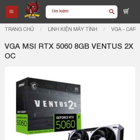
Skip
Tìm
to
kiếm:
content
TRANG CHỦ
/
LINH KIỆN MÁY TÍNH
/
VGA - CARD
VGA MSI RTX 5060 8GB VENTUS 2X
OC