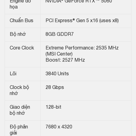
Engine đồ
NVIDIA® GeForce RTX™ 5060
họa
Chuẩn Bus
PCI Express® Gen 5 x16 (uses x8)
Bộ nhớ
8GB GDDR7
Core Clock
Extreme Performance: 2535 MHz
(MSI Center)
Boost: 2527 MHz
Lõi
3840 Units
Clock bộ
28 Gbps
nhớ
Giao diện
128-bit
bộ nhớ
Độ phân
7680 x 4320
giải