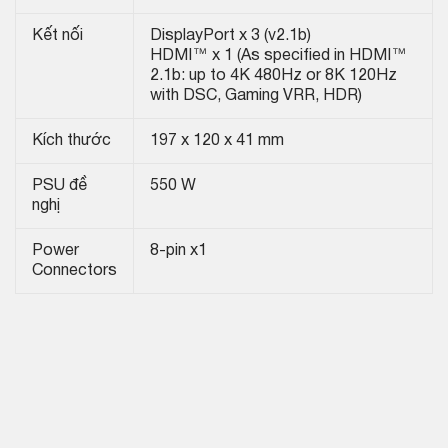
Kết nối
DisplayPort x 3 (v2.1b)
HDMI™ x 1 (As specified in HDMI™
2.1b: up to 4K 480Hz or 8K 120Hz
with DSC, Gaming VRR, HDR)
Kích thước
197 x 120 x 41 mm
PSU đề
550 W
nghị
Power
8-pin x1
Connectors