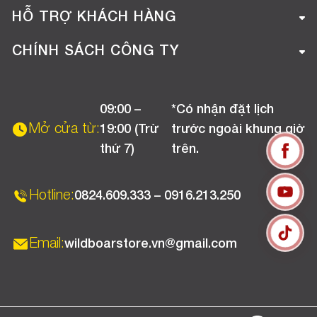
Giới thiệu công ty
HỖ TRỢ KHÁCH HÀNG
Tuyển dụng
Hướng dẫn mua hàng online
CHÍNH SÁCH CÔNG TY
Liên hệ
Hướng dẫn thanh toán
Chính sách đổi trả
Chương trình khuyến mãi
09:00 –
*Có nhận đặt lịch
Chính sách bảo hành
Mở cửa từ:
19:00 (Trừ
trước ngoài khung giờ
Chính sách CSKH (Doanh nghiệp)
thứ 7)
trên.
Chính sách vận chuyển, kiểm hàng
Hotline:
0824.609.333 – 0916.213.250
Email:
wildboarstore.vn@gmail.com