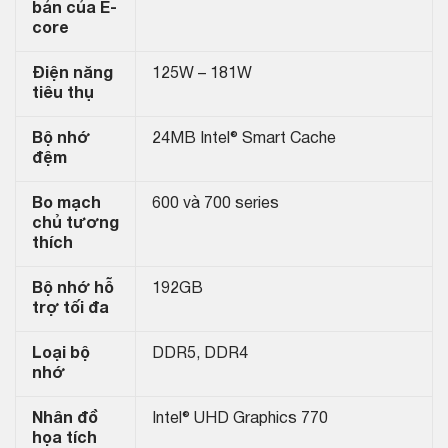
bản của E-
core
Điện năng
125W – 181W
tiêu thụ
Bộ nhớ
24MB Intel® Smart Cache
đệm
Bo mạch
600 và 700 series
chủ tương
thích
Bộ nhớ hỗ
192GB
trợ tối đa
Loại bộ
DDR5, DDR4
nhớ
Nhân đồ
Intel® UHD Graphics 770
họa tích