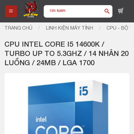
Skip
Tìm
to
kiếm:
content
TRANG CHỦ
/
LINH KIỆN MÁY TÍNH
/
CPU - BỘ VI
CPU INTEL CORE I5 14600K /
TURBO UP TO 5.3GHZ / 14 NHÂN 20
LUỒNG / 24MB / LGA 1700