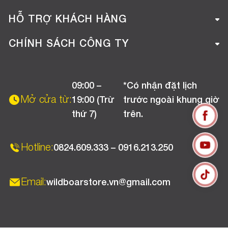
Giới thiệu công ty
HỖ TRỢ KHÁCH HÀNG
Tuyển dụng
Hướng dẫn mua hàng online
CHÍNH SÁCH CÔNG TY
Liên hệ
Hướng dẫn thanh toán
Chính sách đổi trả
Chương trình khuyến mãi
09:00 –
*Có nhận đặt lịch
Chính sách bảo hành
Mở cửa từ:
19:00 (Trừ
trước ngoài khung giờ
Chính sách CSKH (Doanh nghiệp)
thứ 7)
trên.
Chính sách vận chuyển, kiểm hàng
Hotline:
0824.609.333 – 0916.213.250
Email:
wildboarstore.vn@gmail.com