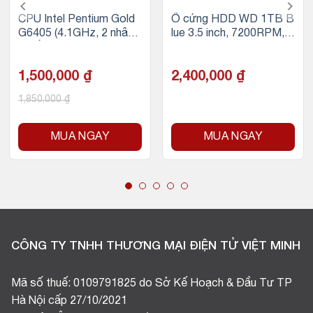
CPU Intel Pentium Gold
Ổ cứng HDD WD 1TB B
G6405 (4.1GHz, 2 nhân
lue 3.5 inch, 7200RPM, S
4 luồng, 4MB Cache, 58
ATA, 64MB Cache
W) – Socket Intel LGA 1
200
1,500,000
₫
2,400,000
₫
1,850,000
₫
MUA NGAY
MUA NGAY
CÔNG TY TNHH THƯƠNG MẠI ĐIỆN TỬ VIỆT MINH
Mã số thuế: 0109791825 do Sở Kế Hoạch & Đầu Tư TP
Hà Nội cấp 27/10/2021