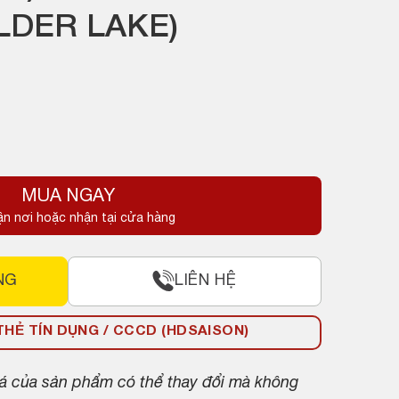
LDER LAKE)
MUA NGAY
ận nơi hoặc nhận tại cửa hàng
NG
LIÊN HỆ
HẺ TÍN DỤNG / CCCD (HDSAISON)
giá của sản phẩm có thể thay đổi mà không