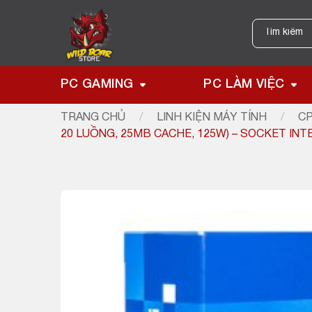
Skip
to
Tìm
kiếm:
content
PC GAMING
PC LÀM VIỆC
TRANG CHỦ
/
LINH KIỆN MÁY TÍNH
/
CP
20 LUỒNG, 25MB CACHE, 125W) – SOCKET INTE