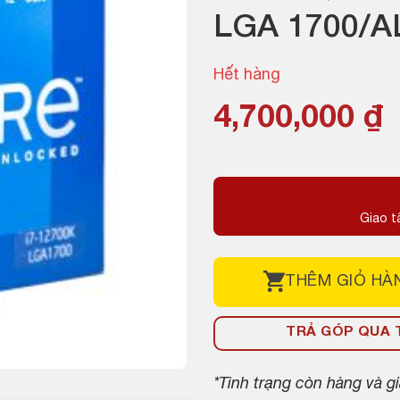
LGA 1700/A
Hết hàng
4,700,000
₫
Giao t
THÊM
GIỎ HÀ
TRẢ GÓP QUA T
*Tình trạng còn hàng và 