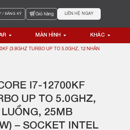
LIÊN HỆ NGAY
 / ĐĂNG KÝ
Giỏ hàng
AR
MÀN HÌNH
KHÁC
00KF (3.8GHZ TURBO UP TO 5.0GHZ, 12 NHÂN
CORE I7-12700KF
RBO UP TO 5.0GHZ,
 LUỒNG, 25MB
W) – SOCKET INTEL