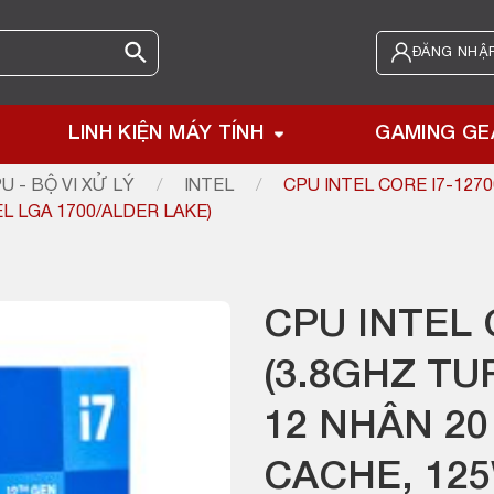
ĐĂNG NHẬP
LINH KIỆN MÁY TÍNH
GAMING GE
U - BỘ VI XỬ LÝ
/
INTEL
/
CPU INTEL CORE I7-127
L LGA 1700/ALDER LAKE)
CPU INTEL 
(3.8GHZ TU
12 NHÂN 20
CACHE, 125