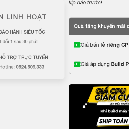
kịp báo trước!
N LINH HOẠT
Quà tặng khuyến mãi
BẢO HÀNH SIÊU TỐC
1 đổi 1 sau 30 phút
Giá bán
lẻ riêng C
HỖ TRỢ TRỰC TUYẾN
Giá áp dụng
Build 
Hotline:
0824.609.333