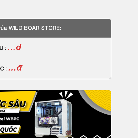
 của WILD BOAR STORE:
…đ
PU
:
…đ
PC
: