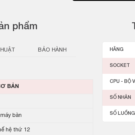
sản phẩm
THUẬT
BẢO HÀNH
HÃNG
SOCKET
CPU - BỘ V
CƠ BẢN
SỐ NHÂN
SỐ LUỒNG
 máy bàn
hế hệ thứ 12