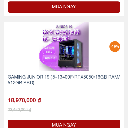
MUA NGAY
-19%
GAMING JUNIOR 19 (i5-13400F/RTX5050/16GB RAM/
512GB SSD)
18,970,000
₫
23,460,000
₫
MUA NGAY