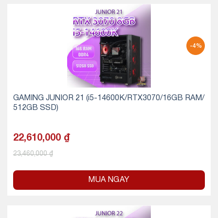
-4%
GAMING JUNIOR 21 (i5-14600K/RTX3070/16GB RAM/
512GB SSD)
22,610,000
₫
23,460,000
₫
MUA NGAY