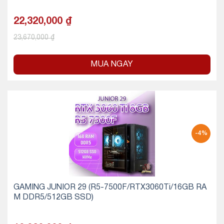
22,320,000
₫
23,670,000
₫
MUA NGAY
-4%
GAMING JUNIOR 29 (R5-7500F/RTX3060Ti/16GB RA
M DDR5/512GB SSD)