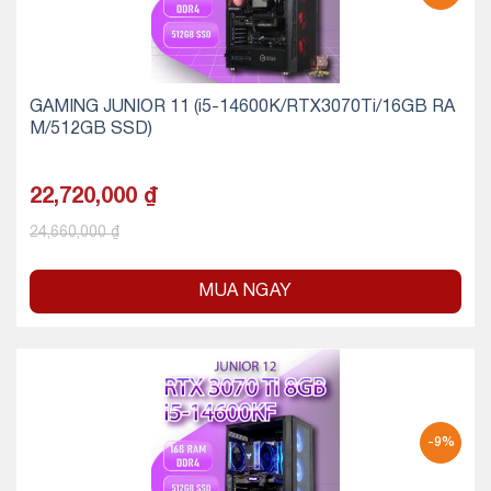
GAMING JUNIOR 11 (i5-14600K/RTX3070Ti/16GB RA
M/512GB SSD)
22,720,000
₫
24,660,000
₫
MUA NGAY
-9%