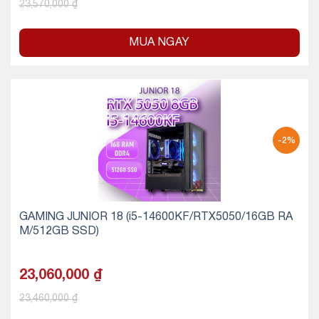
23,570,000
₫
MUA NGAY
-2%
GAMING JUNIOR 18 (i5-14600KF/RTX5050/16GB RA
M/512GB SSD)
23,060,000
₫
23,460,000
₫