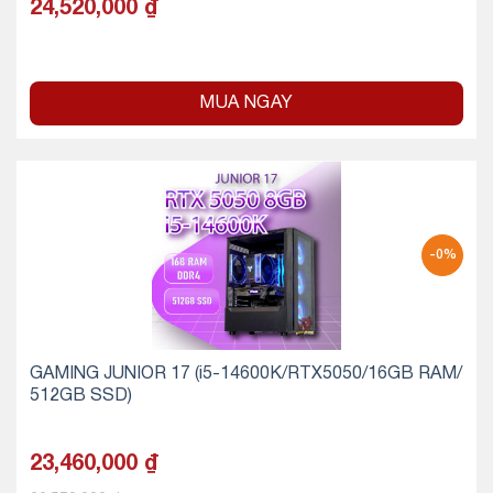
24,520,000
₫
MUA NGAY
-0%
GAMING JUNIOR 17 (i5-14600K/RTX5050/16GB RAM/
512GB SSD)
23,460,000
₫