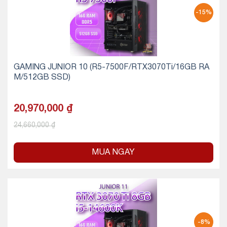
-15%
GAMING JUNIOR 10 (R5-7500F/RTX3070Ti/16GB RA
M/512GB SSD)
20,970,000
₫
24,660,000
₫
MUA NGAY
-8%