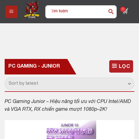
Skip
Tìm
1
to
kiếm:
content
PC GAMING - JUNIOR
LỌC
PC Gaming Junior – Hiệu năng tối ưu với CPU Intel/AMD
và VGA RTX, RX chiến game mượt 1080p–2K!