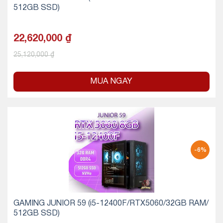
512GB SSD)
22,620,000
₫
25,120,000
₫
MUA NGAY
-6%
GAMING JUNIOR 59 (i5-12400F/RTX5060/32GB RAM/
512GB SSD)