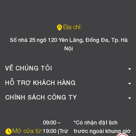
Địa chỉ:
Số nhà 25 ngõ 120 Yên Lãng, Đống Đa, Tp. Hà
Nội
VỀ CHÚNG TÔI
Giới thiệu công ty
HỖ TRỢ KHÁCH HÀNG
Tuyển dụng
Hướng dẫn mua hàng online
CHÍNH SÁCH CÔNG TY
Liên hệ
Hướng dẫn thanh toán
Chính sách đổi trả
Chương trình khuyến mãi
09:00 –
*Có nhận đặt lịch
Chính sách bảo hành
Mở cửa từ:
19:00 (Trừ
trước ngoài khung giờ