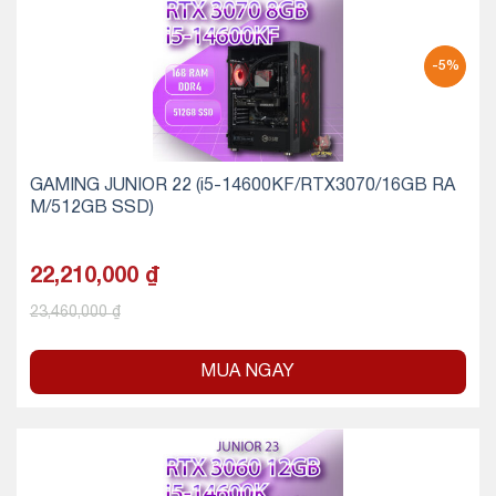
-5%
GAMING JUNIOR 22 (i5-14600KF/RTX3070/16GB RA
M/512GB SSD)
22,210,000
₫
23,460,000
₫
MUA NGAY