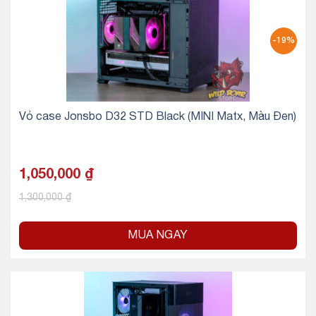
-19%
Vỏ case Jonsbo D32 STD Black (MINI Matx, Màu Đen)
1,050,000
₫
1,300,000
₫
MUA NGAY