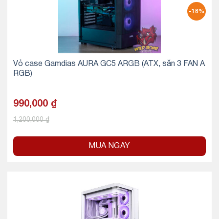
-18%
Vỏ case Gamdias AURA GC5 ARGB (ATX, sẵn 3 FAN A
RGB)
990,000
₫
1,200,000
₫
MUA NGAY