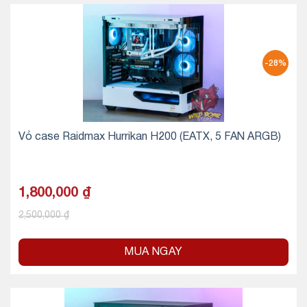
-28%
Vỏ case Raidmax Hurrikan H200 (EATX, 5 FAN ARGB)
1,800,000
₫
2,500,000
₫
MUA NGAY