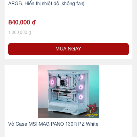
ARGB, Hiển thị nhiệt độ, không fan)
840,000
₫
1,000,000
₫
MUA NGAY
Vỏ Case MSI MAG PANO 130R PZ White