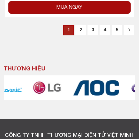
MUA NGAY
1
2
3
4
5
THƯƠNG HIỆU
CÔNG TY TNHH THƯƠNG MẠI ĐIỆN TỬ VIỆT MINH