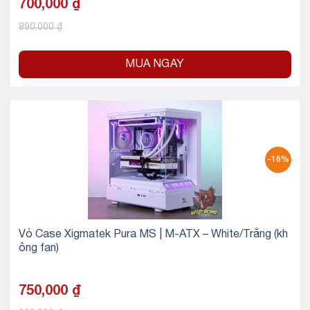
700,000
₫
890,000
₫
MUA NGAY
-16%
Vỏ Case Xigmatek Pura MS | M-ATX – White/Trắng (kh
ông fan)
750,000
₫