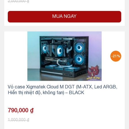
2,000,000
₫
MUA NGAY
-21%
Vỏ case Xigmatek Cloud M DGT (M-ATX, Led ARGB,
Hiển thị nhiệt độ, không fan) – BLACK
790,000
₫
1,000,000
₫