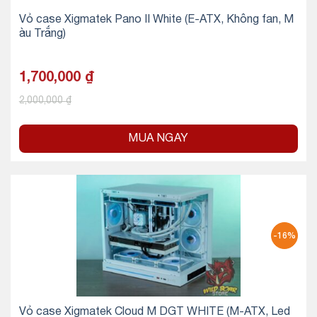
Vỏ case Xigmatek Pano II White (E-ATX, Không fan, M
àu Trắng)
1,700,000
₫
2,000,000
₫
MUA NGAY
-16%
Vỏ case Xigmatek Cloud M DGT WHITE (M-ATX, Led