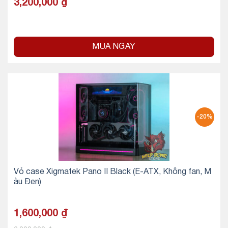
3,200,000
₫
MUA NGAY
-20%
Vỏ case Xigmatek Pano II Black (E-ATX, Không fan, M
àu Đen)
1,600,000
₫