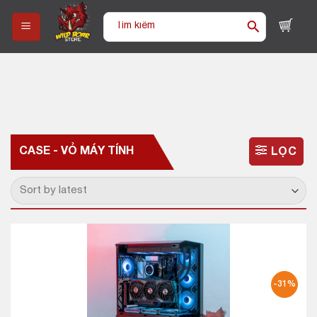
Skip
Tìm
to
kiếm:
content
CASE - VỎ MÁY TÍNH
LỌC
-31%