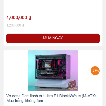
1,000,000
₫
1,200,000
₫
MUA NGAY
-27%
Vỏ case Darkflash Art Ultra F1 Black&White (M-ATX/
Màu trắng, không fan)