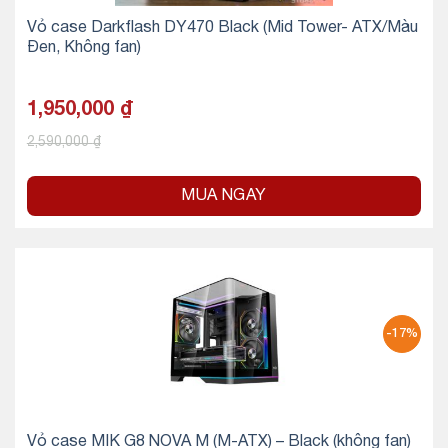
Vỏ case Darkflash DY470 Black (Mid Tower- ATX/Màu
Đen, Không fan)
1,950,000
₫
2,590,000
₫
MUA NGAY
-17%
Vỏ case MIK G8 NOVA M (M-ATX) – Black (không fan)