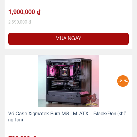
1,900,000
₫
2,590,000
₫
MUA NGAY
-21%
Vỏ Case Xigmatek Pura MS | M-ATX – Black/Đen (khô
ng fan)