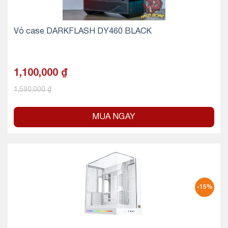
Vỏ case DARKFLASH DY460 BLACK
1,100,000
₫
1,590,000
₫
MUA NGAY
-15%