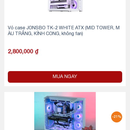
Vỏ case JONSBO TK-2 WHITE ATX (MID TOWER, M
ÀU TRẮNG, KÍNH CONG, không fan)
2,800,000
₫
MUA NGAY
-21%