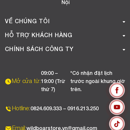
Nội
VỀ CHÚNG TÔI
Giới thiệu công ty
HỖ TRỢ KHÁCH HÀNG
Tuyển dụng
Hướng dẫn mua hàng online
CHÍNH SÁCH CÔNG TY
Liên hệ
Hướng dẫn thanh toán
Chính sách đổi trả
Chương trình khuyến mãi
09:00 –
*Có nhận đặt lịch
Chính sách bảo hành
Mở cửa từ:
19:00 (Trừ
trước ngoài khung giờ
Chính sách CSKH (Doanh nghiệp)
thứ 7)
trên.
Chính sách vận chuyển, kiểm hàng
Hotline:
0824.609.333 – 0916.213.250
Email:
wildboarstore.vn@gmail.com