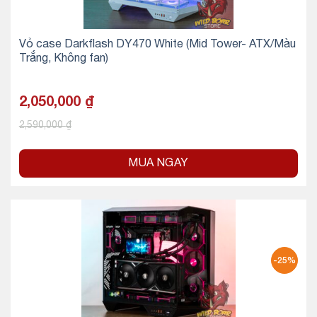
Vỏ case Darkflash DY470 White (Mid Tower- ATX/Màu
Trắng, Không fan)
2,050,000
₫
2,590,000
₫
MUA NGAY
-25%