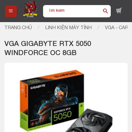
Skip
Tìm
to
kiếm:
content
TRANG CHỦ
/
LINH KIỆN MÁY TÍNH
/
VGA - CARD
VGA GIGABYTE RTX 5050
WINDFORCE OC 8GB