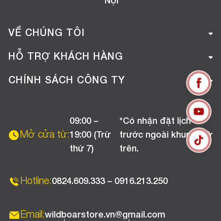
Nội
VỀ CHÚNG TÔI
Giới thiệu công ty
HỖ TRỢ KHÁCH HÀNG
Tuyển dụng
Hướng dẫn mua hàng online
CHÍNH SÁCH CÔNG TY
Liên hệ
Hướng dẫn thanh toán
Chính sách đổi trả
Chương trình khuyến mãi
09:00 –
*Có nhận đặt lịch
Chính sách bảo hành
Mở cửa từ:
19:00 (Trừ
trước ngoài khung giờ
Chính sách CSKH (Doanh nghiệp)
thứ 7)
trên.
Chính sách vận chuyển, kiểm hàng
Hotline:
0824.609.333 – 0916.213.250
Email:
wildboarstore.vn@gmail.com