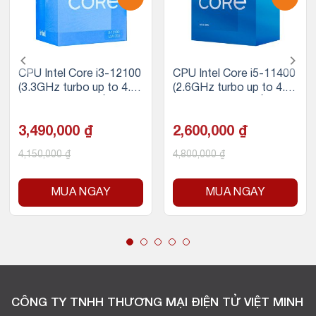
CPU Intel Core i3-12100
CPU Intel Core i5-11400
(3.3GHz turbo up to 4.3
(2.6GHz turbo up to 4.4
GHz, 4 nhân 8 luồng, 12
Ghz, 6 nhân 12 luồng, 12
MB Cache, 58W)- Sock
MB Cache, 65W)
et Intel LGA 1700)
3,490,000
₫
2,600,000
₫
4,150,000
₫
4,800,000
₫
MUA NGAY
MUA NGAY
CÔNG TY TNHH THƯƠNG MẠI ĐIỆN TỬ VIỆT MINH