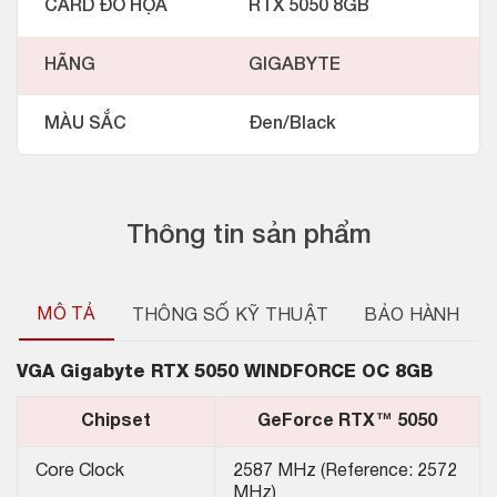
CARD ĐỒ HỌA
RTX 5050 8GB
HÃNG
GIGABYTE
MÀU SẮC
Đen/Black
Thông tin sản phẩm
MÔ TẢ
THÔNG SỐ KỸ THUẬT
BẢO HÀNH
VGA
Gigabyte RTX 5050 WINDFORCE OC 8GB
Chipset
GeForce RTX™ 5050
Core Clock
2587 MHz (Reference: 2572
MHz)