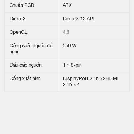
Chuẩn PCB
ATX
DirectX
DirectX 12 API
OpenGL
4.6
Công suất nguồn đề
550 W
nghị
Đầu cấp nguồn
1 × 8-pin
Cổng xuất hình
DisplayPort 2.1b ×2HDMI
2.1b ×2