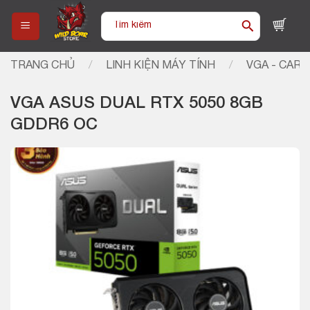
Skip
Tìm
to
kiếm:
content
TRANG CHỦ
/
LINH KIỆN MÁY TÍNH
/
VGA - CARD
VGA ASUS DUAL RTX 5050 8GB
GDDR6 OC