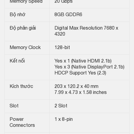
Memory Speed
20 Gbps
Bộ nhớ
8GB GDDR6
Độ phân giải
Digital Max Resolution 7680 x
4320
Memory Clock
128-bit
Kết nối
Yes x 1 (Native HDMI 2.1b)
Yes x 3 (Native DisplayPort 2.1b)
HDCP Support Yes (2.3)
Kích thước
203 x 120.2 x 40 mm
7.99 x 4.73 x 1.58 inches
Slot
2 Slot
Power
1 x 8-pin
Connectors