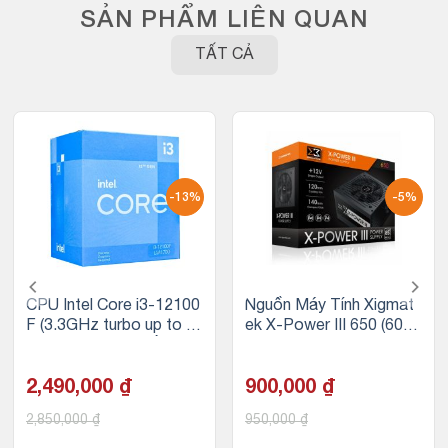
SẢN PHẨM LIÊN QUAN
TẤT CẢ
-13%
-5%
CPU Intel Core i3-12100
Nguồn Máy Tính Xigmat
F (3.3GHz turbo up to 4.
ek X-Power III 650 (600
3GHz, 4 nhân 8 luồng, 12
W, 230V)
MB Cache, 58W)
2,490,000
₫
900,000
₫
2,850,000
₫
950,000
₫