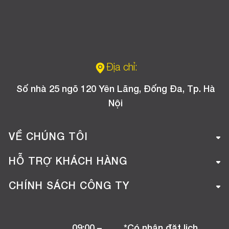
Địa chỉ:
Số nhà 25 ngõ 120 Yên Lãng, Đống Đa, Tp. Hà
Nội
VỀ CHÚNG TÔI
Giới thiệu công ty
HỖ TRỢ KHÁCH HÀNG
Tuyển dụng
Hướng dẫn mua hàng online
CHÍNH SÁCH CÔNG TY
Liên hệ
Hướng dẫn thanh toán
Chính sách đổi trả
Chương trình khuyến mãi
09:00 –
*Có nhận đặt lịch