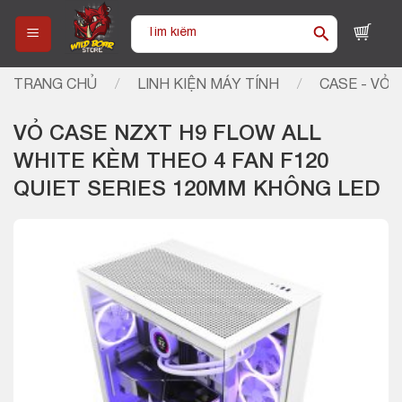
Skip
Tìm
to
kiếm:
content
TRANG CHỦ
/
LINH KIỆN MÁY TÍNH
/
CASE - VỎ 
VỎ CASE NZXT H9 FLOW ALL
WHITE KÈM THEO 4 FAN F120
QUIET SERIES 120MM KHÔNG LED