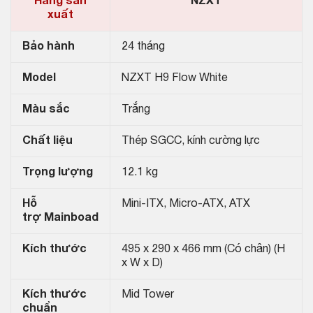
Hãng sản
NZXT
xuất
Bảo hành
24 tháng
Model
NZXT H9 Flow White
Màu sắc
Trắng
Chất liệu
Thép SGCC, kính cường lực
Trọng lượng
12.1 kg
Hỗ
Mini-ITX, Micro-ATX, ATX
trợ Mainboad
Kích thước
495 x 290 x 466 mm (Có chân) (H
x W x D)
Kích thước
Mid Tower
chuẩn