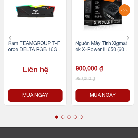
-5%
Ram TEAMGROUP T-F
Nguồn Máy Tính Xigmat
orce DELTA RGB 16GB
ek X-Power III 650 (600
(1x16GB) DDR4 3200M
W, 230V)
Hz (Đen)
900,000
₫
Liên hệ
950,000
₫
MUA NGAY
MUA NGAY