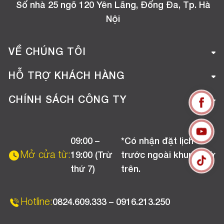
Số nhà 25 ngõ 120 Yên Lãng, Đống Đa, Tp. Hà
Nội
VỀ CHÚNG TÔI
Giới thiệu công ty
HỖ TRỢ KHÁCH HÀNG
Tuyển dụng
Hướng dẫn mua hàng online
CHÍNH SÁCH CÔNG TY
Liên hệ
Hướng dẫn thanh toán
Chính sách đổi trả
Chương trình khuyến mãi
09:00 –
*Có nhận đặt lịch
Chính sách bảo hành
Mở cửa từ:
19:00 (Trừ
trước ngoài khung giờ
Chính sách CSKH (Doanh nghiệp)
thứ 7)
trên.
Chính sách vận chuyển, kiểm hàng
Hotline:
0824.609.333 – 0916.213.250