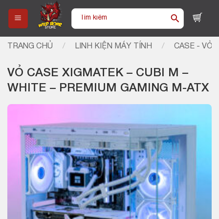
Skip
Tìm
to
kiếm:
content
TRANG CHỦ
/
LINH KIỆN MÁY TÍNH
/
CASE - VỎ 
VỎ CASE XIGMATEK – CUBI M –
WHITE – PREMIUM GAMING M-ATX