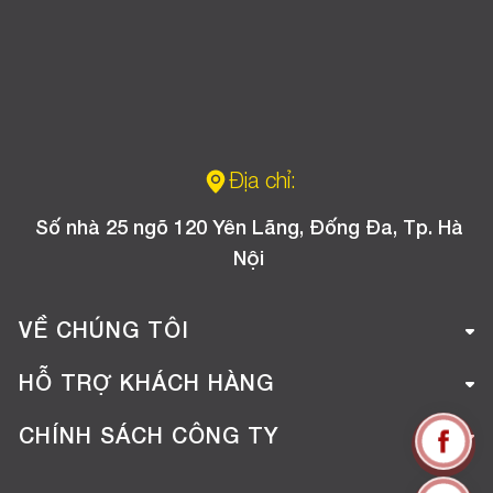
Địa chỉ:
Số nhà 25 ngõ 120 Yên Lãng, Đống Đa, Tp. Hà
Nội
VỀ CHÚNG TÔI
Giới thiệu công ty
HỖ TRỢ KHÁCH HÀNG
Tuyển dụng
Hướng dẫn mua hàng online
CHÍNH SÁCH CÔNG TY
Liên hệ
Hướng dẫn thanh toán
Chính sách đổi trả