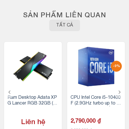
SẢN PHẨM LIÊN QUAN
TẤT CẢ
-9%
Ram Desktop Adata XP
CPU Intel Core i5-10400
G Lancer RGB 32GB (2x
F (2.9GHz turbo up to 4.
16GB) DDR5 5200Mhz
3Ghz, 6 nhân 12 luồng, 1
2MB Cache, 65W) – Soc
ket Intel LGA 1200
2,790,000
₫
Liên hệ