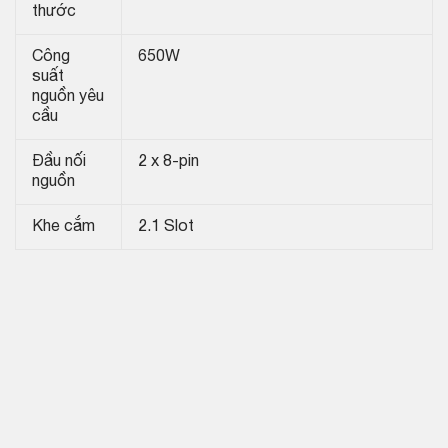
thước
Công
650W
suất
nguồn yêu
cầu
Đầu nối
2 x 8-pin
nguồn
Khe cắm
2.1 Slot