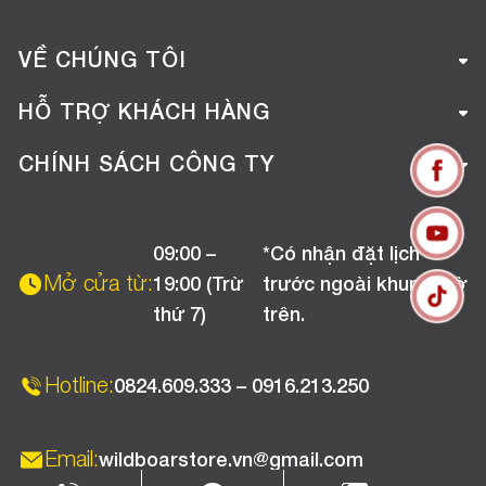
VỀ CHÚNG TÔI
Giới thiệu công ty
HỖ TRỢ KHÁCH HÀNG
Tuyển dụng
Hướng dẫn mua hàng online
CHÍNH SÁCH CÔNG TY
Liên hệ
Hướng dẫn thanh toán
Chính sách đổi trả
Chương trình khuyến mãi
09:00 –
*Có nhận đặt lịch
Chính sách bảo hành
Mở cửa từ:
19:00 (Trừ
trước ngoài khung giờ
Chính sách CSKH (Doanh nghiệp)
thứ 7)
trên.
Chính sách vận chuyển, kiểm hàng
Hotline:
0824.609.333 – 0916.213.250
Email:
wildboarstore.vn@gmail.com