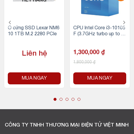
HẾT HÀNG
Ổ cứng SSD Lexar NM6
CPU Intel Core i3-10105
10 1TB M.2 2280 PCIe
F (3.7GHz turbo up to 4.
4Ghz, 4 nhân 8 luồng, 6
MB Cache, 65W)
1,300,000
₫
Liên hệ
1,800,000
₫
MUA NGAY
MUA NGAY
CÔNG TY TNHH THƯƠNG MẠI ĐIỆN TỬ VIỆT MINH