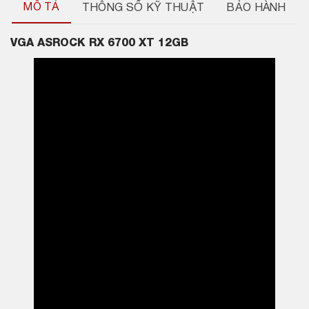
MÔ TẢ
THÔNG SỐ KỸ THUẬT
BẢO HÀNH
VGA ASROCK RX 6700 XT 12GB