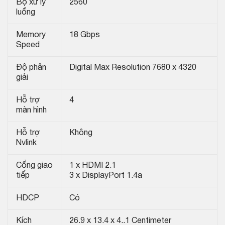
Bộ xử lý
2560
luồng
Memory
18 Gbps
Speed
Độ phân
Digital Max Resolution 7680 x 4320
giải
Hỗ trợ
4
màn hình
Hỗ trợ
Không
Nvlink
Cổng giao
1 x HDMI 2.1
tiếp
3 x DisplayPort 1.4a
HDCP
Có
Kích
26.9 x 13.4 x 4..1 Centimeter