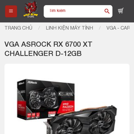
Skip
Tìm
to
kiếm:
content
TRANG CHỦ
/
LINH KIỆN MÁY TÍNH
/
VGA - CARD
VGA ASROCK RX 6700 XT
CHALLENGER D-12GB