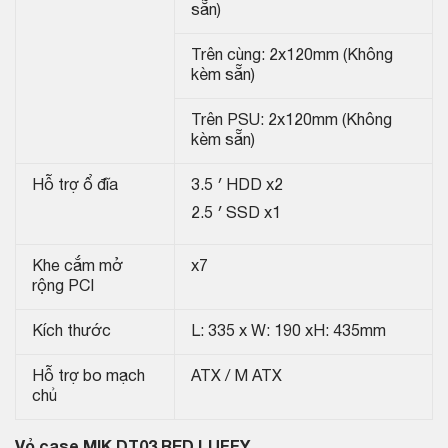
sẵn)
Trên cùng: 2x120mm (Không
kèm sẵn)
Trên PSU: 2x120mm (Không
kèm sẵn)
Hỗ trợ ổ đĩa
3.5 ′ HDD x2
2.5 ′ SSD x1
Khe cắm mở
x7
rộng PCI
Kích thước
L: 335 x W: 190 xH: 435mm
Hỗ trợ bo mạch
ATX / M ATX
chủ