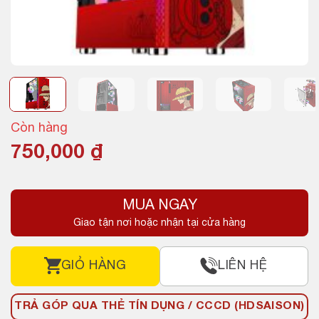
Còn hàng
750,000
₫
MUA NGAY
Giao tận nơi hoặc nhận tại cửa hàng
GIỎ HÀNG
LIÊN HỆ
TRẢ GÓP QUA THẺ TÍN DỤNG / CCCD (HDSAISON)