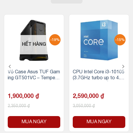
-19%
-15%
HẾT HÀNG
Vỏ Case Asus TUF Gam
CPU Intel Core i3-10105
ing GT501VC – Tempere
(3.7GHz turbo up to 4.4
d Glass (Mid Tower/Màu
Ghz, 4 nhân 8 luồng, 6M
Đen)
B Cache, 65W)
1,900,000
₫
2,590,000
₫
2,350,000
₫
3,050,000
₫
MUA NGAY
MUA NGAY