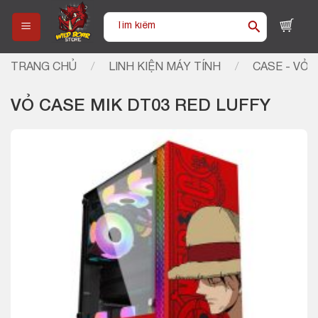
Skip
Tìm
to
kiếm:
content
TRANG CHỦ
/
LINH KIỆN MÁY TÍNH
/
CASE - VỎ 
VỎ CASE MIK DT03 RED LUFFY