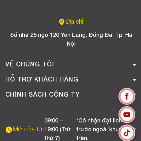
Địa chỉ:
Số nhà 25 ngõ 120 Yên Lãng, Đống Đa, Tp. Hà
Nội
VỀ CHÚNG TÔI
Giới thiệu công ty
HỖ TRỢ KHÁCH HÀNG
Tuyển dụng
Hướng dẫn mua hàng online
CHÍNH SÁCH CÔNG TY
Liên hệ
Hướng dẫn thanh toán
Chính sách đổi trả
Chương trình khuyến mãi
09:00 –
*Có nhận đặt lịch
Chính sách bảo hành
Mở cửa từ:
19:00 (Trừ
trước ngoài khung giờ
Chính sách CSKH (Doanh nghiệp)
thứ 7)
trên.