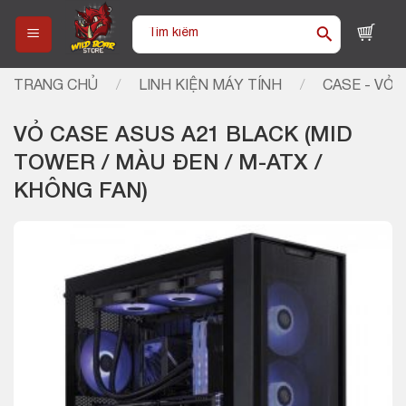
Skip
Tìm
to
kiếm:
content
TRANG CHỦ
/
LINH KIỆN MÁY TÍNH
/
CASE - VỎ 
VỎ CASE ASUS A21 BLACK (MID
TOWER / MÀU ĐEN / M-ATX /
KHÔNG FAN)