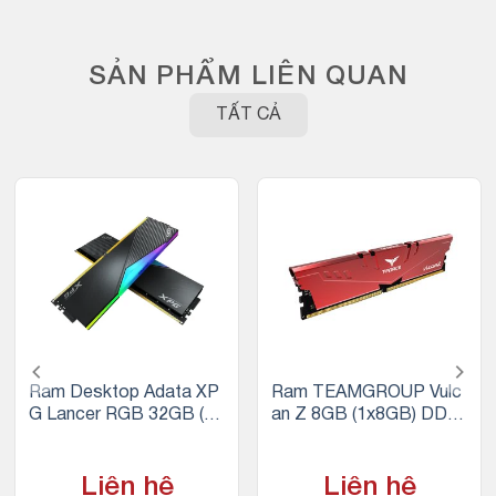
SẢN PHẨM LIÊN QUAN
TẤT CẢ
Ram Desktop Adata XP
Ram TEAMGROUP Vulc
G Lancer RGB 32GB (2x
an Z 8GB (1x8GB) DDR
16GB) DDR5 5200Mhz
4 3200Mhz (Đỏ)
Liên hệ
Liên hệ