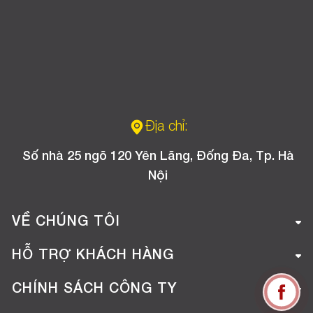
Địa chỉ:
Số nhà 25 ngõ 120 Yên Lãng, Đống Đa, Tp. Hà
Nội
VỀ CHÚNG TÔI
Giới thiệu công ty
HỖ TRỢ KHÁCH HÀNG
Tuyển dụng
Hướng dẫn mua hàng online
CHÍNH SÁCH CÔNG TY
Liên hệ