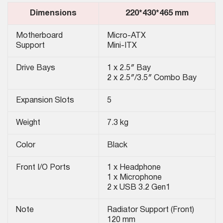
Dimensions
220*430*465 mm
Motherboard
Micro-ATX
Support
Mini-ITX
Drive Bays
1 x 2.5″ Bay
2 x 2.5″/3.5″ Combo Bay
Expansion Slots
5
Weight
7.3 kg
Color
Black
Front I/O Ports
1 x Headphone
1 x Microphone
2 x USB 3.2 Gen1
Note
Radiator Support (Front)
120 mm