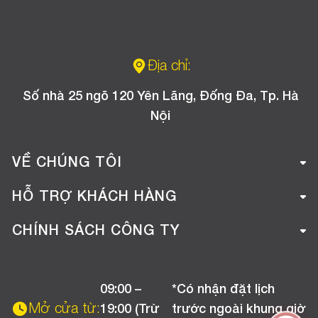
Địa chỉ:
Số nhà 25 ngõ 120 Yên Lãng, Đống Đa, Tp. Hà
Nội
VỀ CHÚNG TÔI
Giới thiệu công ty
HỖ TRỢ KHÁCH HÀNG
Tuyển dụng
Hướng dẫn mua hàng online
CHÍNH SÁCH CÔNG TY
Liên hệ
Hướng dẫn thanh toán
Chính sách đổi trả
Chương trình khuyến mãi
09:00 –
*Có nhận đặt lịch
Chính sách bảo hành
Mở cửa từ:
19:00 (Trừ
trước ngoài khung giờ