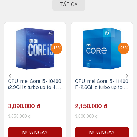
TẤT CẢ
-15%
-28%
CPU Intel Core i5-10400
CPU Intel Core i5-11400
(2.9GHz turbo up to 4.3
F (2.6GHz turbo up to 4.
GHz, 6 nhân 12 luồng, 12
4Ghz, 6 nhân 12 luồng, 1
MB Cache, 65W) – Sock
2MB Cache, 65W)
et Intel LGA 1200
3,090,000
₫
2,150,000
₫
3,650,000
₫
3,000,000
₫
MUA NGAY
MUA NGAY