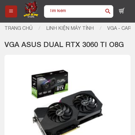
Skip
Tìm
to
kiếm:
content
TRANG CHỦ
/
LINH KIỆN MÁY TÍNH
/
VGA - CARD
VGA ASUS DUAL RTX 3060 TI O8G