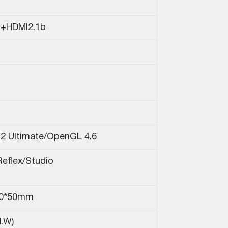
b+HDMI2.1b
12 Ultimate/OpenGL 4.6
eflex/Studio
20*50mm
.W)