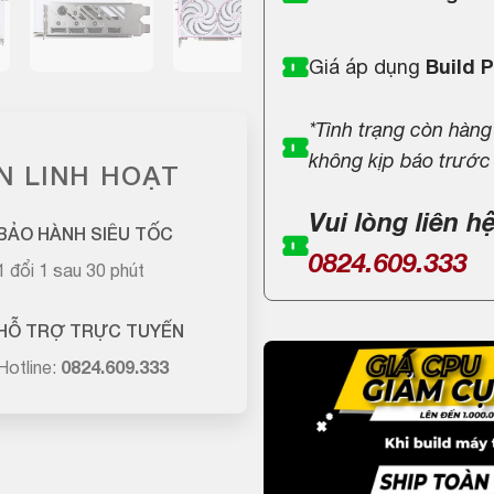
Giá áp dụng
Build 
*Tình trạng còn hàng
không kịp báo trước
N LINH HOẠT
Vui lòng liên h
BẢO HÀNH SIÊU TỐC
0824.609.333
1 đổi 1 sau 30 phút
HỖ TRỢ TRỰC TUYẾN
Hotline:
0824.609.333