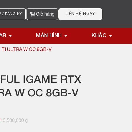
LIÊN HỆ NGAY
 / ĐĂNG KÝ
Giỏ hàng
AR
MÀN HÌNH
KHÁC
 TI ULTRA W OC 8GB-V
FUL IGAME RTX
TRA W OC 8GB-V
₫
15,500,000
₫