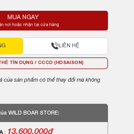
MUA NGAY
.
ận nơi hoặc nhận tại cửa hàng
.
NG
LIÊN HỆ
HẺ TÍN DỤNG / CCCD (HDSAISON)
giá của sản phẩm có thể thay đổi mà không
 của WILD BOAR STORE:
13.600.000
đ
GA
: