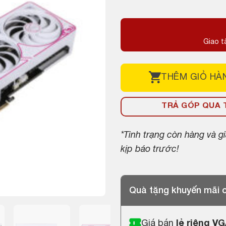
gốc
hiện
là:
tại
15,500,000 ₫
là:
Giao t
13,200,000 ₫
THÊM
GIỎ HÀ
TRẢ GÓP QUA T
*Tình trạng còn hàng và 
kịp báo trước!
Quà tặng khuyến mãi
Giá bán
lẻ riêng V