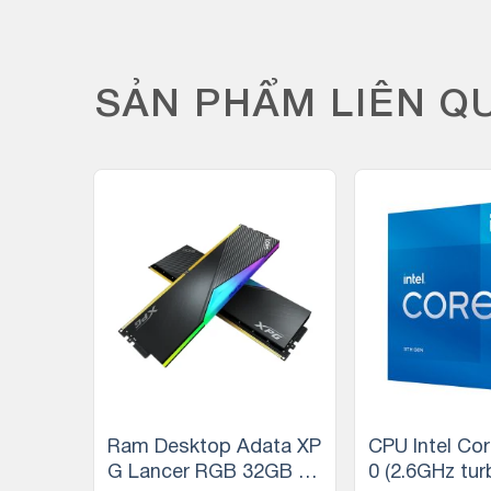
SẢN PHẨM LIÊN Q
-19%
um Gold
Ram Desktop Adata XP
CPU Intel Cor
2 nhân
G Lancer RGB 32GB (2
0 (2.6GHz tur