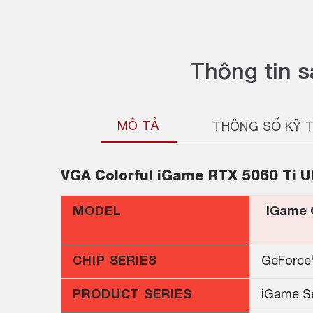
Thông tin 
MÔ TẢ
THÔNG SỐ KỸ 
VGA
Colorful iGame RTX 5060 Ti U
MODEL
iGame 
CHIP SERIES
GeForce
PRODUCT SERIES
iGame Se