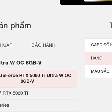
sản phẩm
THUẬT
BẢO HÀNH
CARD ĐỒ 
HÃNG
ltra W OC 8GB-V
MÀU SẮC
GeForce RTX 5060 Ti Ultra W OC
8GB-V
® RTX 5060 Ti
ries