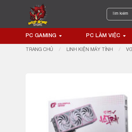
Skip
to
Tìm
kiếm:
content
PC GAMING
PC LÀM VIỆC
TRANG CHỦ
/
LINH KIỆN MÁY TÍNH
/
VG