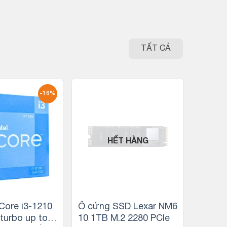
TẤT CẢ
-16%
HẾT HÀNG
 Core i3-1210
Ổ cứng SSD Lexar NM6
 turbo up to
10 1TB M.2 2280 PCIe