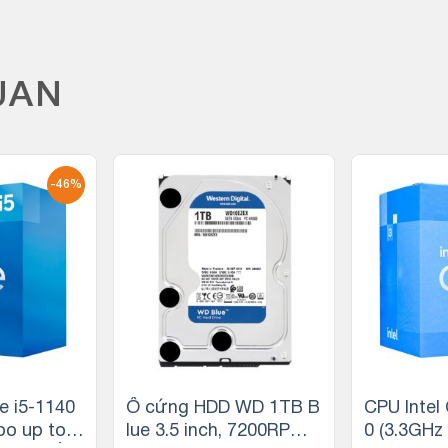
UAN
-46%
e i5-1140
Ổ cứng HDD WD 1TB B
CPU Intel
bo up to
lue 3.5 inch, 7200RPM,
0 (3.3GHz