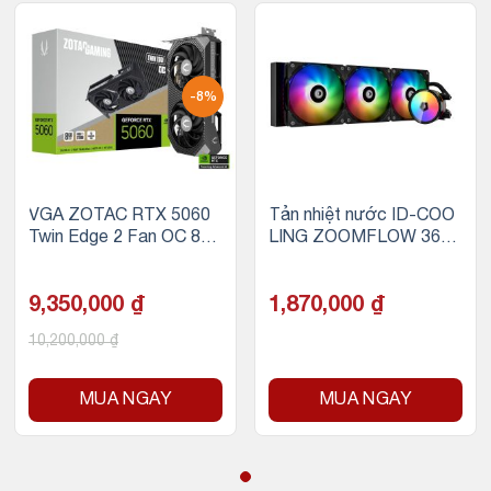
-8%
VGA ZOTAC RTX 5060
Tản nhiệt nước ID-COO
Twin Edge 2 Fan OC 8G
LING ZOOMFLOW 360-
B GDDR7
XT ARGB
9,350,000
₫
1,870,000
₫
10,200,000
₫
MUA NGAY
MUA NGAY