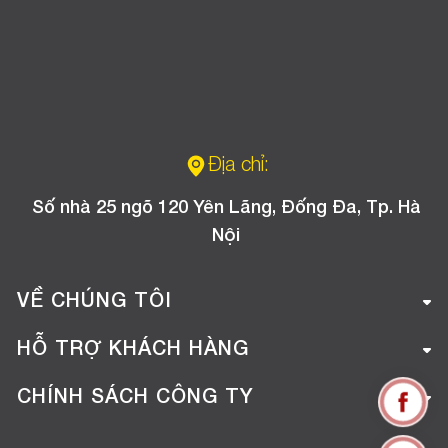
Địa chỉ:
Số nhà 25 ngõ 120 Yên Lãng, Đống Đa, Tp. Hà
Nội
VỀ CHÚNG TÔI
Giới thiệu công ty
HỖ TRỢ KHÁCH HÀNG
Tuyển dụng
Hướng dẫn mua hàng online
CHÍNH SÁCH CÔNG TY
Liên hệ
Hướng dẫn thanh toán
Chính sách đổi trả