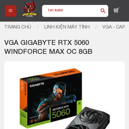
Skip
Tìm
to
kiếm:
content
TRANG CHỦ
/
LINH KIỆN MÁY TÍNH
/
VGA - CARD
VGA GIGABYTE RTX 5060
WINDFORCE MAX OC 8GB