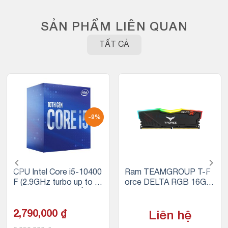
SẢN PHẨM LIÊN QUAN
TẤT CẢ
-9%
CPU Intel Core i5-10400
Ram TEAMGROUP T-F
F (2.9GHz turbo up to 4.
orce DELTA RGB 16GB
3Ghz, 6 nhân 12 luồng, 1
(1x16GB) DDR4 3200M
2MB Cache, 65W) – Soc
Hz (Đen)
ket Intel LGA 1200
2,790,000
₫
Liên hệ