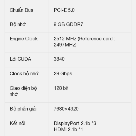
Chuẩn Bus
PCI-E 5.0
Bộ nhớ
8 GB GDDR7
Engine Clock
2512 MHz (Reference card :
2497MHz)
Lõi CUDA
3840
Clock bộ nhớ
28 Gbps
Giao diện bộ
128 bit
nhớ
Độ phân giải
7680×4320
Kết nối
DisplayPort 2.1b *3
HDMI 2.1b *1