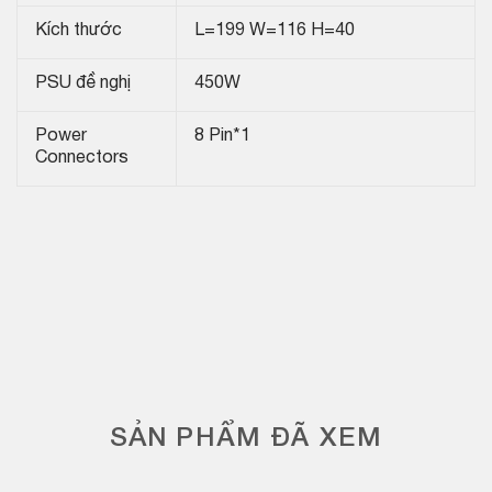
Kích thước
L=199 W=116 H=40
PSU đề nghị
450W
Power
8 Pin*1
Connectors
SẢN PHẨM ĐÃ XEM