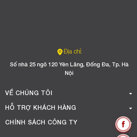
Địa chỉ:
Số nhà 25 ngõ 120 Yên Lãng, Đống Đa, Tp. Hà
Nội
VỀ CHÚNG TÔI
Giới thiệu công ty
HỖ TRỢ KHÁCH HÀNG
Tuyển dụng
Hướng dẫn mua hàng online
CHÍNH SÁCH CÔNG TY
Liên hệ
Hướng dẫn thanh toán