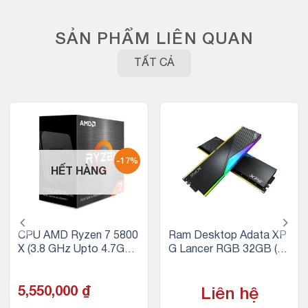
SẢN PHẨM LIÊN QUAN
TẤT CẢ
-17%
HẾT HÀNG
CPU AMD Ryzen 7 5800
Ram Desktop Adata XP
X (3.8 GHz Upto 4.7GHz
G Lancer RGB 32GB (2x
/ 36MB / 8 Cores, 16 Thr
16GB) DDR5 5200Mhz
eads / 105W / Socket A
M4)
5,550,000
₫
Liên hệ