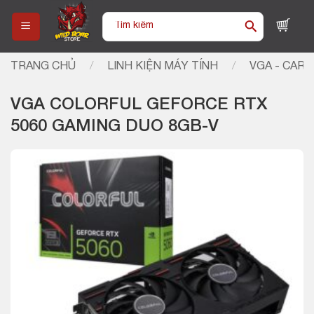
Skip
Tìm
to
kiếm:
content
TRANG CHỦ
/
LINH KIỆN MÁY TÍNH
/
VGA - CARD
VGA COLORFUL GEFORCE RTX
5060 GAMING DUO 8GB-V