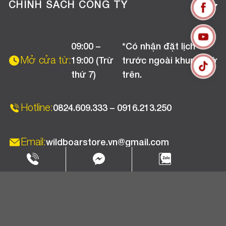
Tuyển dụng
Hướng dẫn mua hàng online
CHÍNH SÁCH CÔNG TY
Liên hệ
Hướng dẫn thanh toán
Chính sách đổi trả
Chương trình khuyến mãi
09:00 –
*Có nhận đặt lịch
Chính sách bảo hành
Mở cửa từ:
19:00 (Trừ
trước ngoài khung giờ
Chính sách CSKH (Doanh nghiệp)
thứ 7)
trên.
Chính sách vận chuyển, kiểm hàng
Hotline:
0824.609.333 – 0916.213.250
Email:
wildboarstore.vn@gmail.com
Copyright 2025 © WBPC