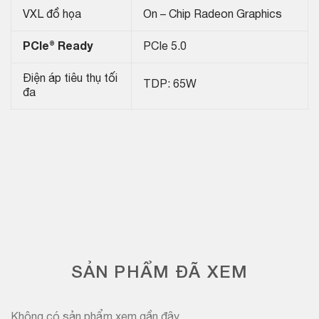
VXL đồ họa
On – Chip Radeon Graphics
PCIe® Ready
PCIe 5.0
Điện áp tiêu thụ tối
TDP: 65W
đa
SẢN PHẨM ĐÃ XEM
Không có sản phẩm xem gần đây