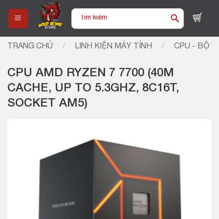
Skip
Tìm
to
kiếm:
content
TRANG CHỦ
/
LINH KIỆN MÁY TÍNH
/
CPU - BỘ VI
CPU AMD RYZEN 7 7700 (40M
CACHE, UP TO 5.3GHZ, 8C16T,
SOCKET AM5)