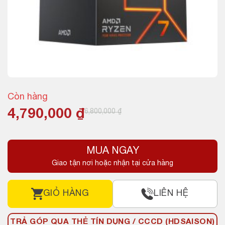
Còn hàng
Giá
Giá
4,790,000
₫
6,800,000
₫
gốc
hiện
là:
tại
MUA NGAY
6,800,000 ₫.
là:
Giao tận nơi hoặc nhận tại cửa hàng
4,790,000 ₫.
GIỎ HÀNG
LIÊN HỆ
TRẢ GÓP QUA THẺ TÍN DỤNG / CCCD (HDSAISON)