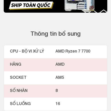
Thông tin bổ sung
CPU - BỘ VI XỬ LÝ
AMD Ryzen 7 7700
HÃNG
AMD
SOCKET
AM5
SỐ NHÂN
8
SỐ LUỒNG
16