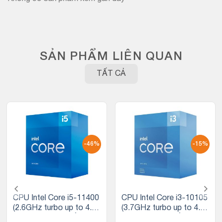
SẢN PHẨM LIÊN QUAN
TẤT CẢ
-46%
-15%
CPU Intel Core i5-11400
CPU Intel Core i3-10105
(2.6GHz turbo up to 4.4
(3.7GHz turbo up to 4.4
Ghz, 6 nhân 12 luồng, 12
Ghz, 4 nhân 8 luồng, 6M