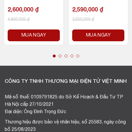
MB Cache, 65W)
B Cache, 65W)
2,600,000
₫
2,590,000
₫
4,800,000
₫
3,050,000
₫
MUA NGAY
MUA NGAY
CÔNG TY TNHH THƯƠNG MẠI ĐIỆN TỬ VIỆT MINH
Mã số thuế: 0109791825 do Sở Kế Hoạch & Đầu Tư TP
Hà Nội cấp 27/10/2021
Đại diện: Ông Đinh Trọng Đức
Thương hiệu được bảo vệ nhãn hiệu, số 25583, ngày công
bố 25/08/2023