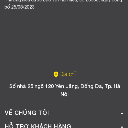
Thương hiệu được bảo vệ nhãn hiệu, số 25583, ngày công
bố 25/08/2023
Địa chỉ:
Số nhà 25 ngõ 120 Yên Lãng, Đống Đa, Tp. Hà
Nội
VỀ CHÚNG TÔI
Giới thiệu công ty
HỖ TRỢ KHÁCH HÀNG