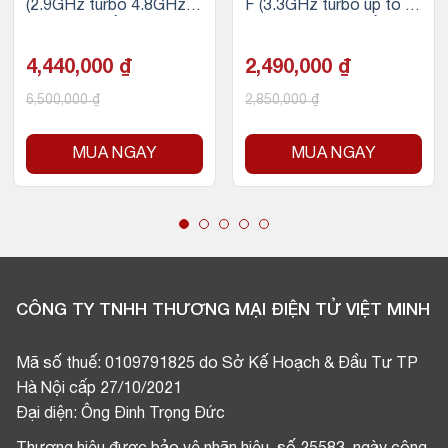
(2.9GHz turbo 4.8GHz |
F (3.3GHz turbo up to 4.
8 nhân 16 luồng | 16MB
3GHz, 4 nhân 8 luồng, 12
Cache | 65W)
MB Cache, 58W)
4,440,000
₫
2,490,000
₫
6,500,000
₫
2,850,000
₫
MUA NGAY
MUA NGAY
CÔNG TY TNHH THƯƠNG MẠI ĐIỆN TỬ VIỆT MINH
Mã số thuế: 0109791825 do Sở Kế Hoạch & Đầu Tư TP
Hà Nội cấp 27/10/2021
Đại diện: Ông Đinh Trọng Đức