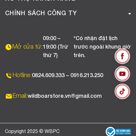
Tuyển dụng
Hướng dẫn mua hàng online
CHÍNH SÁCH CÔNG TY
Liên hệ
Hướng dẫn thanh toán
Chính sách đổi trả
Chương trình khuyến mãi
09:00 –
*Có nhận đặt lịch
Chính sách bảo hành
Mở cửa từ:
19:00 (Trừ
trước ngoài khung giờ
Chính sách CSKH (Doanh nghiệp)
thứ 7)
trên.
Chính sách vận chuyển, kiểm hàng
Hotline:
0824.609.333 – 0916.213.250
Email:
wildboarstore.vn@gmail.com
Copyright 2025 © WBPC