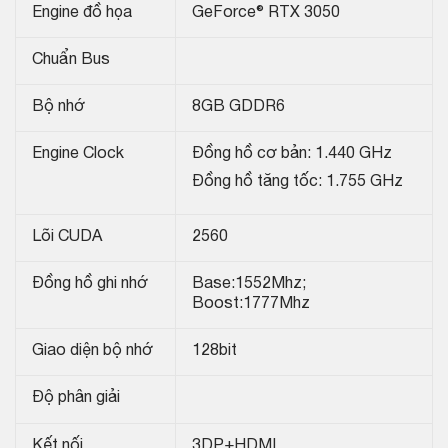
Engine đồ họa
GeForce® RTX 3050
Chuẩn Bus
Bộ nhớ
8GB GDDR6
Engine Clock
Đồng hồ cơ bản: 1.440 GHz
Đồng hồ tăng tốc: 1.755 GHz
Lõi CUDA
2560
Đồng hồ ghi nhớ
Base:1552Mhz;
Boost:1777Mhz
Giao diện bộ nhớ
128bit
Độ phân giải
Kết nối
3DP+HDMI