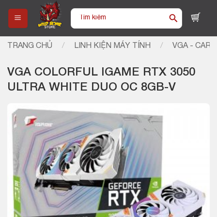
Skip
Tìm
to
kiếm:
content
TRANG CHỦ
/
LINH KIỆN MÁY TÍNH
/
VGA - CARD
VGA COLORFUL IGAME RTX 3050
ULTRA WHITE DUO OC 8GB-V