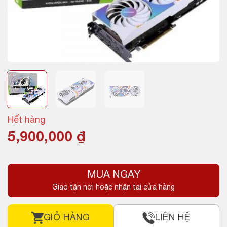
Hết hàng
5,900,000
₫
MUA NGAY
Giao tận nơi hoặc nhận tại cửa hàng
GIỎ HÀNG
LIÊN HỆ