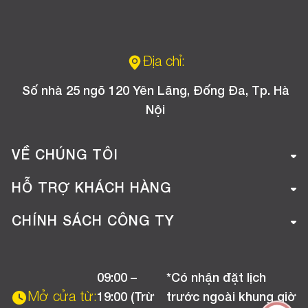
Địa chỉ:
Số nhà 25 ngõ 120 Yên Lãng, Đống Đa, Tp. Hà
Nội
VỀ CHÚNG TÔI
Giới thiệu công ty
HỖ TRỢ KHÁCH HÀNG
Tuyển dụng
Hướng dẫn mua hàng online
CHÍNH SÁCH CÔNG TY
Liên hệ
Hướng dẫn thanh toán
Chính sách đổi trả
Chương trình khuyến mãi
09:00 –
*Có nhận đặt lịch
Chính sách bảo hành
Mở cửa từ:
19:00 (Trừ
trước ngoài khung giờ