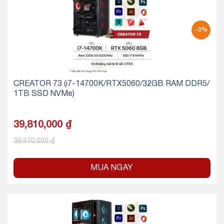
-0%
CREATOR 73 (i7-14700K/RTX5060/32GB RAM DDR5/
1TB SSD NVMe)
39,810,000
₫
39,970,000
₫
MUA NGAY