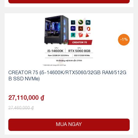
-1%
CREATOR 75 (i5-14600K/RTX5060/32GB RAM/512G
B SSD NVMe)
27,110,000
₫
27,460,000
₫
MUA NGAY