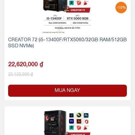
-10%
CREATOR 72 (i5-13400F/RTX5060/32GB RAM/512GB
SSD NVMe)
22,620,000
₫
25,120,000
₫
MUA NGAY