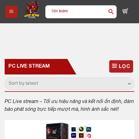
Skip
Tìm
to
kiếm:
content
PC LIVE STREAM
LỌC
PC Live stream – Tối ưu hiệu năng và kết nối ổn định, đảm
bảo phát sóng trực tiếp mượt mà, hình ảnh sắc nét!