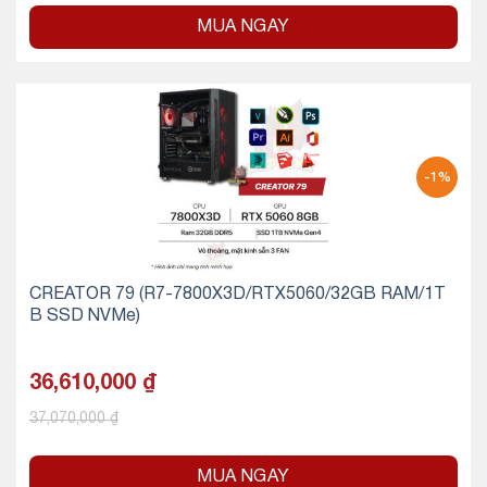
MUA NGAY
-1%
CREATOR 79 (R7-7800X3D/RTX5060/32GB RAM/1T
B SSD NVMe)
36,610,000
₫
37,070,000
₫
MUA NGAY