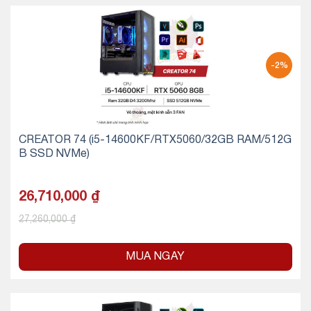
-2%
CREATOR 74 (i5-14600KF/RTX5060/32GB RAM/512G
B SSD NVMe)
26,710,000
₫
27,260,000
₫
MUA NGAY