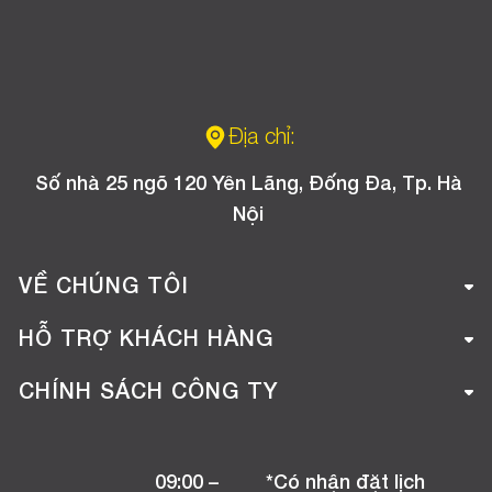
Địa chỉ:
Số nhà 25 ngõ 120 Yên Lãng, Đống Đa, Tp. Hà
Nội
VỀ CHÚNG TÔI
Giới thiệu công ty
HỖ TRỢ KHÁCH HÀNG
Tuyển dụng
Hướng dẫn mua hàng online
CHÍNH SÁCH CÔNG TY
Liên hệ
Hướng dẫn thanh toán
Chính sách đổi trả
Chương trình khuyến mãi
09:00 –
*Có nhận đặt lịch
Chính sách bảo hành