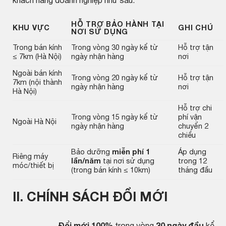
khách hàng doanh nghiệp như sau:
HỖ TRỢ BẢO HÀNH TẠI
KHU VỰC
GHI CHÚ
NƠI SỬ DỤNG
Trong bán kính
Trong vòng 30 ngày kể từ
Hỗ trợ tận
≤ 7km (Hà Nội)
ngày nhận hàng
nơi
Ngoài bán kính
Trong vòng 20 ngày kể từ
Hỗ trợ tận
7km (nội thành
ngày nhận hàng
nơi
Hà Nội)
Hỗ trợ chi
Trong vòng 15 ngày kể từ
phí vận
Ngoài Hà Nội
ngày nhận hàng
chuyển 2
chiều
Bảo dưỡng
miễn phí 1
Áp dụng
Riêng máy
lần/năm
tại nơi sử dụng
trong 12
móc/thiết bị
(trong bán kính ≤ 10km)
tháng đầu
II. CHÍNH SÁCH ĐỔI MỚI