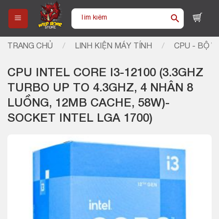
Skip
Tìm
to
kiếm:
content
TRANG CHỦ
/
LINH KIỆN MÁY TÍNH
/
CPU - BỘ VI
CPU INTEL CORE I3-12100 (3.3GHZ
TURBO UP TO 4.3GHZ, 4 NHÂN 8
LUỒNG, 12MB CACHE, 58W)-
SOCKET INTEL LGA 1700)