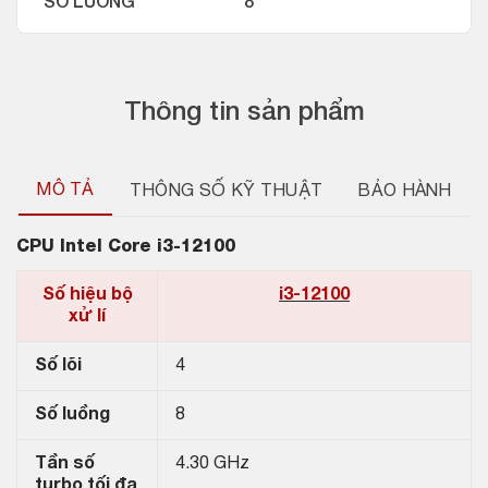
SỐ LUỒNG
8
Thông tin sản phẩm
MÔ TẢ
THÔNG SỐ KỸ THUẬT
BẢO HÀNH
CPU
Intel Core i3-12100
Số hiệu bộ
i3-12100
xử lí
Số lõi
4
Số luồng
8
Tần số
4.30 GHz
turbo tối đa