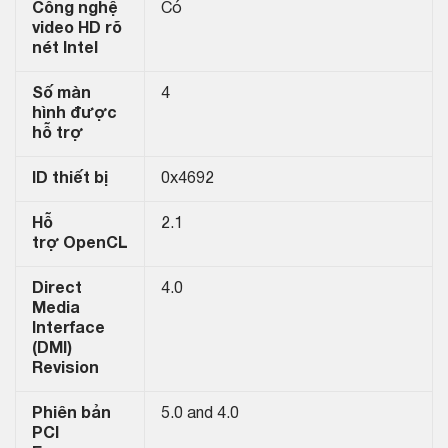
Công nghệ
Có
video HD rõ
nét Intel
Số màn
4
hình được
hỗ trợ
ID thiết bị
0x4692
Hỗ
2.1
trợ OpenCL
Direct
4.0
Media
Interface
(DMI)
Revision
Phiên bản
5.0 and 4.0
PCI