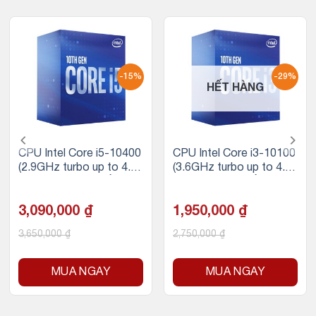
-15%
-29%
HẾT HÀNG
CPU Intel Core i5-10400
CPU Intel Core i3-10100
(2.9GHz turbo up to 4.3
(3.6GHz turbo up to 4.3
GHz, 6 nhân 12 luồng, 12
Ghz, 4 nhân 8 luồng, 6M
MB Cache, 65W) – Sock
B Cache, 65W) – Socket
et Intel LGA 1200
3,090,000
₫
Intel LGA 1200
1,950,000
₫
3,650,000
₫
2,750,000
₫
MUA NGAY
MUA NGAY