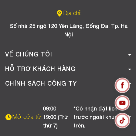
Địa chỉ:
Số nhà 25 ngõ 120 Yên Lãng, Đống Đa, Tp. Hà
Nội
VỀ CHÚNG TÔI
Giới thiệu công ty
HỖ TRỢ KHÁCH HÀNG
Tuyển dụng
Hướng dẫn mua hàng online
CHÍNH SÁCH CÔNG TY
Liên hệ
Hướng dẫn thanh toán
Chính sách đổi trả
Chương trình khuyến mãi
09:00 –
*Có nhận đặt lịch
Chính sách bảo hành
Mở cửa từ:
19:00 (Trừ
trước ngoài khung giờ
Chính sách CSKH (Doanh nghiệp)
thứ 7)
trên.
Chính sách vận chuyển, kiểm hàng