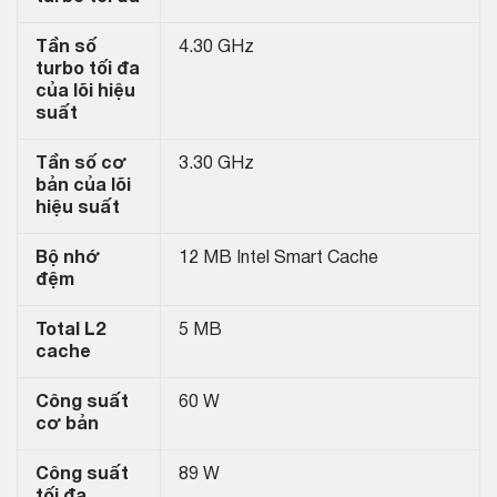
Tần số
4.30 GHz
turbo tối đa
của lõi hiệu
suất
Tần số cơ
3.30 GHz
bản của lõi
hiệu suất
Bộ nhớ
12 MB Intel Smart Cache
đệm
Total L2
5 MB
cache
Công suất
60 W
cơ bản
Công suất
89 W
tối đa