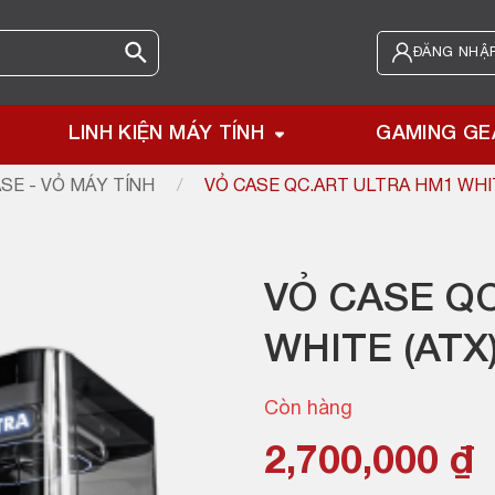
ĐĂNG NHẬP
LINH KIỆN MÁY TÍNH
GAMING GE
SE - VỎ MÁY TÍNH
/
VỎ CASE QC.ART ULTRA HM1 WHIT
VỎ CASE Q
WHITE (ATX
Còn hàng
2,700,000
₫