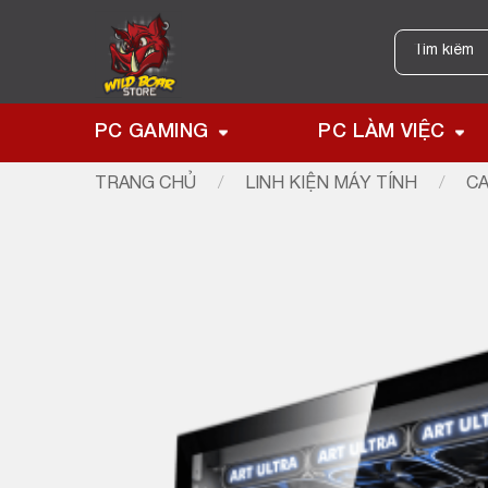
Skip
to
Tìm
kiếm:
content
PC GAMING
PC LÀM VIỆC
TRANG CHỦ
/
LINH KIỆN MÁY TÍNH
/
CA