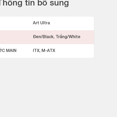
Thông tin bổ sung
Art Ultra
Đen/Black, Trắng/White
ỚC MAIN
ITX, M-ATX