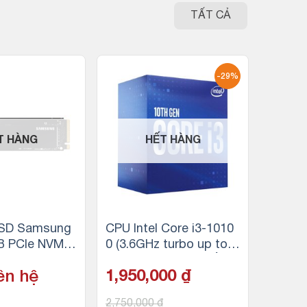
TẤT CẢ
-29%
T HÀNG
HẾT HÀNG
SD Samsung
CPU Intel Core i3-1010
B PCIe NVMe
0 (3.6GHz turbo up to
c 3100MB/s –
4.3Ghz, 4 nhân 8 luồng,
ên hệ
1,950,000
₫
B/s)
6MB Cache, 65W) – So
cket Intel LGA 1200
2,750,000
₫