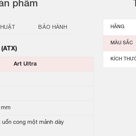
sản phẩm
THUẬT
BẢO HÀNH
HÃNG
MÀU SẮC
(ATX)
KÍCH THƯ
Art Ultra
0 mm
ốt uốn cong một mảnh dày