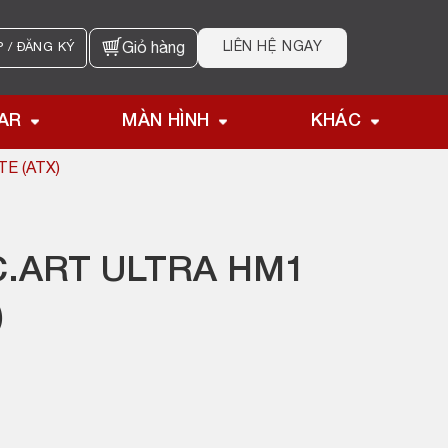
LIÊN HỆ NGAY
 / ĐĂNG KÝ
Giỏ hàng
AR
MÀN HÌNH
KHÁC
E (ATX)
C.ART ULTRA HM1
)