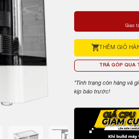
Giao t
THÊM
GIỎ HÀ
TRẢ GÓP QUA T
*Tình trạng còn hàng và 
kịp báo trước!