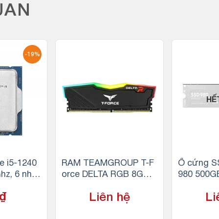
UAN
-19%
HẾ
e i5-1240
RAM TEAMGROUP T-F
Ổ cứng S
hz, 6 nhâ
orce DELTA RGB 8GB
980 500G
18MB Cach
(1x8GB) DDR4 3200MHz
3.0×4 (Đọ
₫
Liên hệ
Li
y
Ghi 2600M