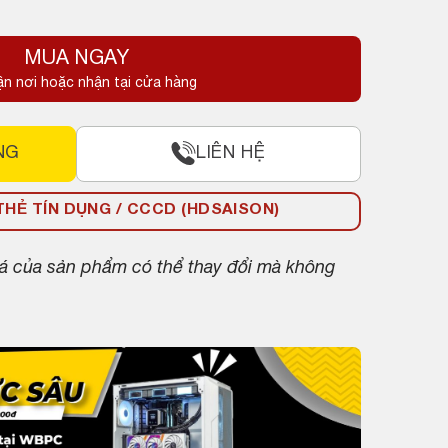
MUA NGAY
ận nơi hoặc nhận tại cửa hàng
NG
LIÊN HỆ
HẺ TÍN DỤNG / CCCD (HDSAISON)
giá của sản phẩm có thể thay đổi mà không