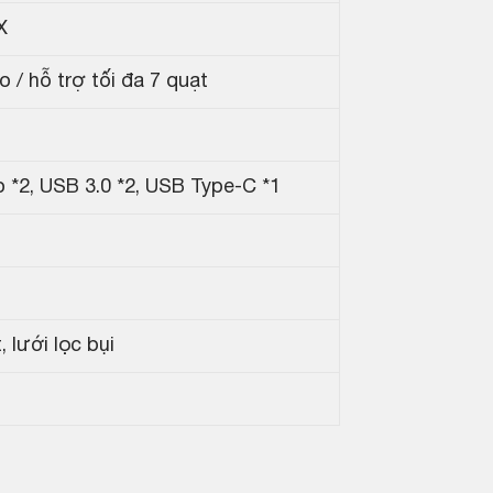
X
 / hỗ trợ tối đa 7 quạt
o *2, USB 3.0 *2, USB Type-C *1
, lưới lọc bụi