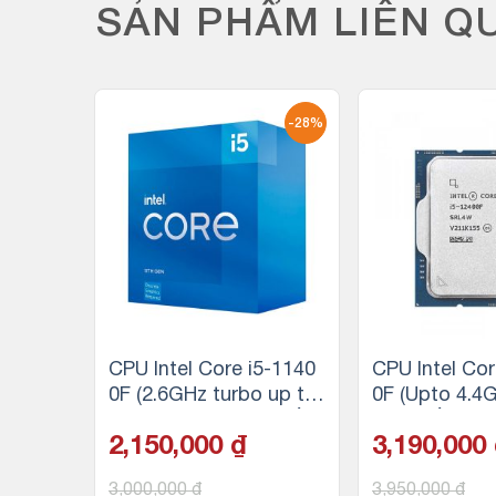
SẢN PHẨM LIÊN Q
-32%
-28%
7 10700
CPU Intel Core i5-1140
CPU Intel Cor
8GHz |
0F (2.6GHz turbo up to
0F (Upto 4.4G
| 16MB
4.4Ghz, 6 nhân 12 luồn
n 12 luồng, 
2,150,000
₫
3,190,000
g, 12MB Cache, 65W)
e, 65W) – Tra
3,000,000
₫
3,950,000
₫