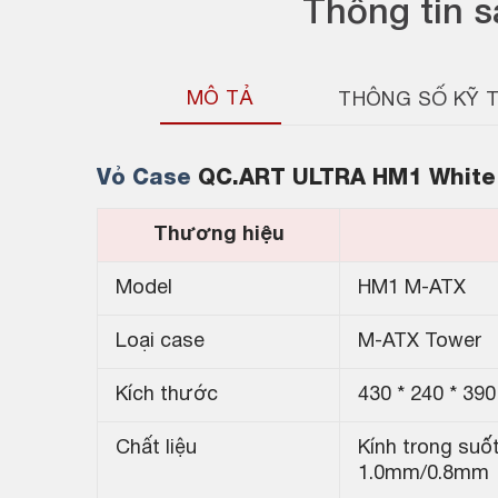
Thông tin 
MÔ TẢ
THÔNG SỐ KỸ 
Vỏ Case
QC.ART ULTRA HM1 White 
Thương hiệu
Model
HM1 M-ATX
Loại case
M-ATX Tower
Kích thước
430 * 240 * 39
Chất liệu
Kính trong su
1.0mm/0.8mm