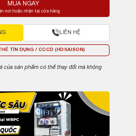
MUA NGAY
ận nơi hoặc nhận tại cửa hàng
NG
LIÊN HỆ
HẺ TÍN DỤNG / CCCD (HDSAISON)
giá của sản phẩm có thể thay đổi mà không