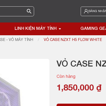
ĐĂNG NHẬP
LINH KIỆN MÁY TÍNH
GAMING GE
SE - VỎ MÁY TÍNH
/
VỎ CASE NZXT H5 FLOW WHITE
VỎ CASE N
Còn hàng
1,850,000
₫