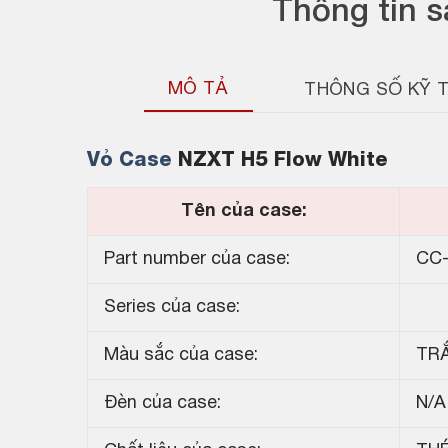
Thông tin 
MÔ TẢ
THÔNG SỐ KỸ 
Vỏ Case
NZXT H5 Flow White
Tên của case:
Part number của case:
CC
Series của case:
Màu sắc của case:
TR
Đèn của case:
N/A