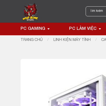
Skip
to
Tìm
kiếm:
content
PC GAMING
PC LÀM VIỆC
TRANG CHỦ
/
LINH KIỆN MÁY TÍNH
/
CA