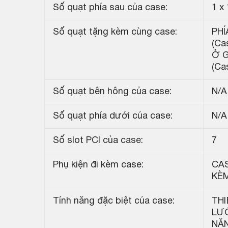
Số quạt phía sau của case:
1 x
Số quạt tặng kèm cùng case:
PHÍ
(Ca
Ở G
(Ca
Số quạt bên hông của case:
N/A
Số quạt phía dưới của case:
N/A
Số slot PCI của case:
7
Phụ kiện đi kèm case:
CAS
KÈ
Tính năng đặc biệt của case:
TH
LƯỚ
NĂN