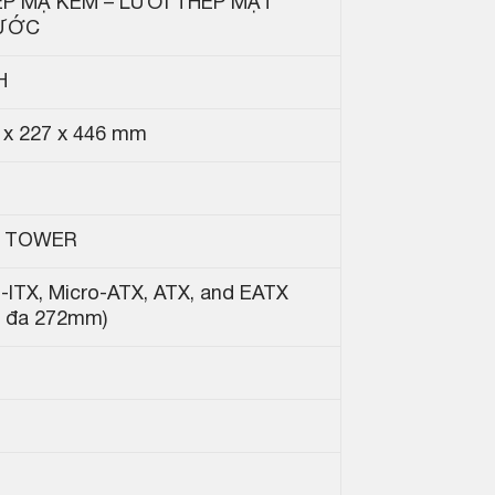
P MẠ KẼM – LƯỚI THÉP MẶT
ƯỚC
H
 x 227 x 446 mm
D TOWER
i-ITX, Micro-ATX, ATX, and EATX
i đa 272mm)