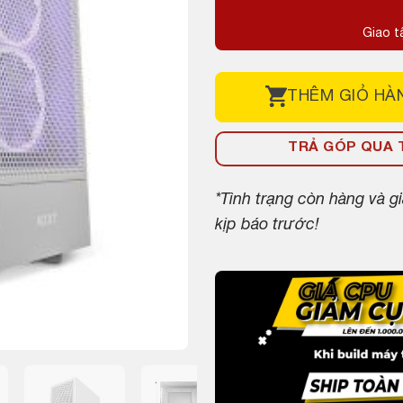
Giao t
THÊM
GIỎ HÀ
TRẢ GÓP QUA T
*Tình trạng còn hàng và 
kịp báo trước!