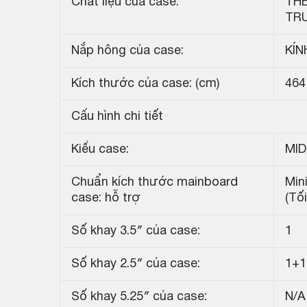
Chất liệu của case:
THÉ
TR
Nắp hông của case:
KÍN
Kích thước của case: (cm)
464
Cấu hình chi tiết
Kiểu case:
MI
Chuẩn kích thước mainboard
Min
case: hỗ trợ
(Tố
Số khay 3.5″ của case:
1
Số khay 2.5″ của case:
1+1
Số khay 5.25″ của case:
N/A