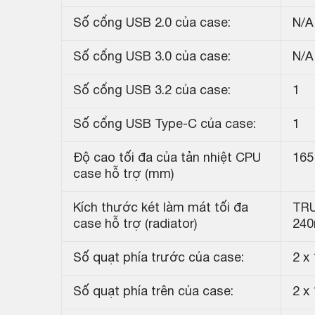
Số cổng USB 2.0 của case:
N/A
Số cổng USB 3.0 của case:
N/A
Số cổng USB 3.2 của case:
1
Số cổng USB Type-C của case:
1
Độ cao tối đa của tản nhiệt CPU
16
case hỗ trợ (mm)
Kích thước két làm mát tối đa
TRƯ
case hỗ trợ (radiator)
240
Số quạt phía trước của case:
2 x
Số quạt phía trên của case:
2 x