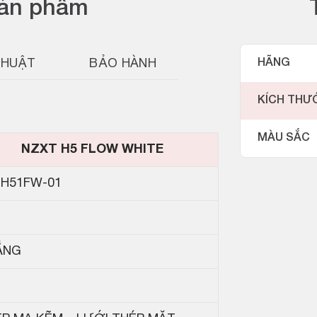
sản phẩm
THUẬT
BẢO HÀNH
HÃNG
KÍCH THƯ
MÀU SẮC
NZXT H5 FLOW WHITE
-H51FW-01
ẮNG