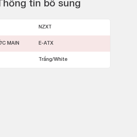
Thông tin bổ sung
NZXT
ỚC MAIN
E-ATX
Trắng/White