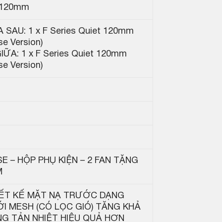
 120mm
A SAU: 1 x F Series Quiet 120mm
se Version)
IỮA: 1 x F Series Quiet 120mm
se Version)
E – HỘP PHỤ KIỆN – 2 FAN TẶNG
M
IẾT KẾ MẶT NẠ TRƯỚC DẠNG
I MESH (CÓ LỌC GIÓ) TĂNG KHẢ
G TẢN NHIỆT HIỆU QUẢ HƠN