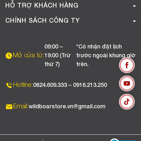
Giới thiệu công ty
HỖ TRỢ KHÁCH HÀNG
Tuyển dụng
Hướng dẫn mua hàng online
CHÍNH SÁCH CÔNG TY
Liên hệ
Hướng dẫn thanh toán
Chính sách đổi trả
Chương trình khuyến mãi
09:00 –
*Có nhận đặt lịch
Chính sách bảo hành
Mở cửa từ:
19:00 (Trừ
trước ngoài khung giờ
Chính sách CSKH (Doanh nghiệp)
thứ 7)
trên.
Chính sách vận chuyển, kiểm hàng
Hotline:
0824.609.333 – 0916.213.250
Email:
wildboarstore.vn@gmail.com