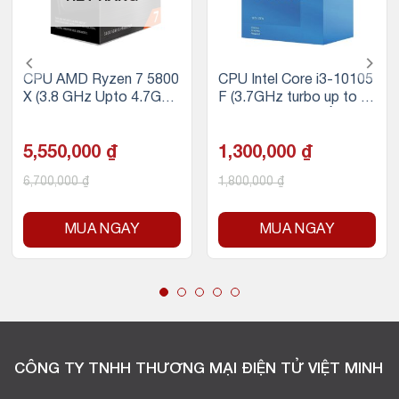
CPU AMD Ryzen 7 5800
CPU Intel Core i3-10105
X (3.8 GHz Upto 4.7GHz
F (3.7GHz turbo up to 4.
/ 36MB / 8 Cores, 16 Thr
4Ghz, 4 nhân 8 luồng, 6
eads / 105W / Socket A
MB Cache, 65W)
M4)
5,550,000
₫
1,300,000
₫
6,700,000
₫
1,800,000
₫
MUA NGAY
MUA NGAY
CÔNG TY TNHH THƯƠNG MẠI ĐIỆN TỬ VIỆT MINH