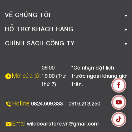
VỀ CHÚNG TÔI
Giới thiệu công ty
HỖ TRỢ KHÁCH HÀNG
Tuyển dụng
Hướng dẫn mua hàng online
CHÍNH SÁCH CÔNG TY
Liên hệ
Hướng dẫn thanh toán
Chính sách đổi trả
Chương trình khuyến mãi
09:00 –
*Có nhận đặt lịch
Chính sách bảo hành
Mở cửa từ:
19:00 (Trừ
trước ngoài khung giờ
Chính sách CSKH (Doanh nghiệp)
thứ 7)
trên.
Chính sách vận chuyển, kiểm hàng
Hotline:
0824.609.333 – 0916.213.250
Email:
wildboarstore.vn@gmail.com