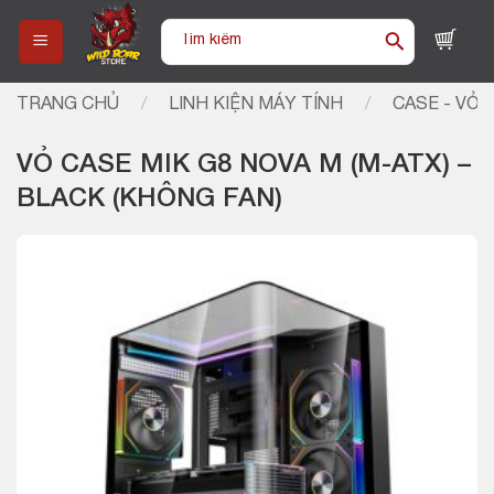
Skip
Tìm
to
kiếm:
content
TRANG CHỦ
/
LINH KIỆN MÁY TÍNH
/
CASE - VỎ 
VỎ CASE MIK G8 NOVA M (M-ATX) –
BLACK (KHÔNG FAN)