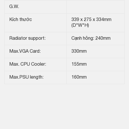
G.W.
Kích thước
339 x 275 x 334mm
(D*W*H)
Radiator support:
Cạnh hông: 240mm
Max.VGA Card:
330mm
Max. CPU Cooler:
155mm
Max.PSU length:
160mm