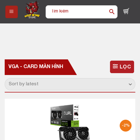
Skip
Tìm
to
kiếm:
content
VGA - CARD MÀN HÌNH
LỌC
-2%