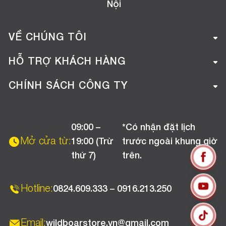
Nội
VỀ CHÚNG TÔI
Giới thiệu công ty
HỖ TRỢ KHÁCH HÀNG
Tuyển dụng
Hướng dẫn mua hàng online
CHÍNH SÁCH CÔNG TY
Liên hệ
Hướng dẫn thanh toán
Chính sách đổi trả
Chương trình khuyến mãi
09:00 –
*Có nhận đặt lịch
Chính sách bảo hành
Mở cửa từ:
19:00 (Trừ
trước ngoài khung giờ
Chính sách CSKH (Doanh nghiệp)
thứ 7)
trên.
Chính sách vận chuyển, kiểm hàng
Hotline:
0824.609.333 – 0916.213.250
Email:
wildboarstore.vn@gmail.com