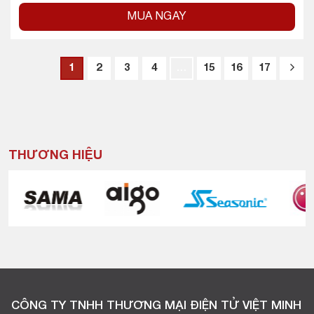
MUA NGAY
1
2
3
4
…
15
16
17
THƯƠNG HIỆU
CÔNG TY TNHH THƯƠNG MẠI ĐIỆN TỬ VIỆT MINH