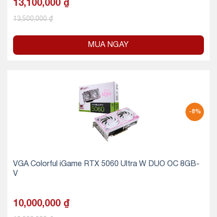
13,100,000
₫
13,500,000
₫
MUA NGAY
-8%
VGA Colorful iGame RTX 5060 Ultra W DUO OC 8GB-
V
10,000,000
₫