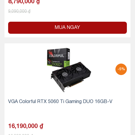
8,790,000
₫
9,090,000
₫
MUA NGAY
-5%
VGA Colorful RTX 5060 Ti Gaming DUO 16GB-V
16,190,000
₫