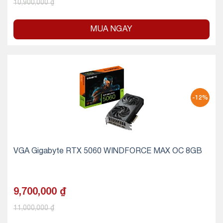
10,900,000
₫
MUA NGAY
-12%
VGA Gigabyte RTX 5060 WINDFORCE MAX OC 8GB
9,700,000
₫
11,000,000
₫