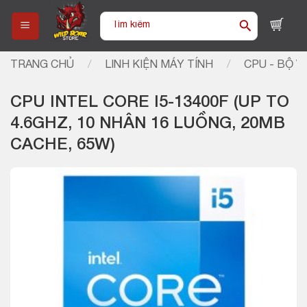
Skip
Tìm
to
kiếm:
content
TRANG CHỦ
/
LINH KIỆN MÁY TÍNH
/
CPU - BỘ VI
CPU INTEL CORE I5-13400F (UP TO
4.6GHZ, 10 NHÂN 16 LUỒNG, 20MB
CACHE, 65W)