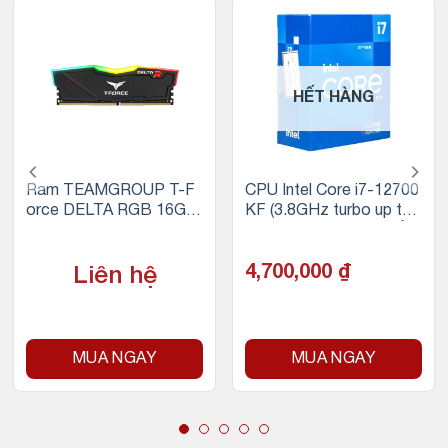
HẾT HÀNG
Ram TEAMGROUP T-F
CPU Intel Core i7-12700
orce DELTA RGB 16GB
KF (3.8GHz turbo up to
(1x16GB) DDR4 3200M
5.0Ghz, 12 nhân 20 luồn
Hz (Đen)
g, 25MB Cache, 125W) –
Socket Intel LGA 1700/A
4,700,000
₫
Liên hệ
lder Lake)
MUA NGAY
MUA NGAY