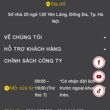
Địa chỉ:
Số nhà 25 ngõ 120 Yên Lãng, Đống Đa, Tp. Hà
Nội
VỀ CHÚNG TÔI
Giới thiệu công ty
HỖ TRỢ KHÁCH HÀNG
Tuyển dụng
Hướng dẫn mua hàng online
CHÍNH SÁCH CÔNG TY
Liên hệ
Hướng dẫn thanh toán
Chính sách đổi trả
Chương trình khuyến mãi
09:00 –
*Có nhận đặt lịch
Chính sách bảo hành
Mở cửa từ:
19:00 (Trừ
trước ngoài khung giờ
Chính sách CSKH (Doanh nghiệp)
thứ 7)
trên.
Chính sách vận chuyển, kiểm hàng