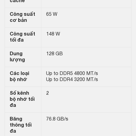
cache
Công suất
65 W
cơ bản
Công suất
148 W
tối đa
Dung
128 GB
lượng
Các loại
Up to DDR5 4800 MT/s
bộ nhớ
Up to DDR4 3200 MT/s
Số kênh
2
bộ nhớ tối
đa
Băng
76.8 GB/s
thông tối
đa