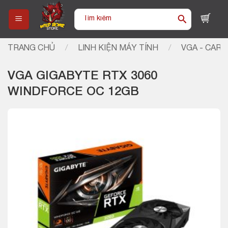
Skip
Tìm
to
kiếm:
content
TRANG CHỦ
/
LINH KIỆN MÁY TÍNH
/
VGA - CARD
VGA GIGABYTE RTX 3060
WINDFORCE OC 12GB