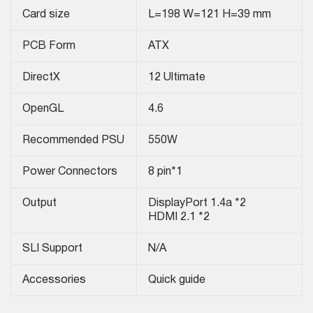
Card size
L=198 W=121 H=39 mm
PCB Form
ATX
DirectX
12 Ultimate
OpenGL
4.6
Recommended PSU
550W
Power Connectors
8 pin*1
Output
DisplayPort 1.4a *2
HDMI 2.1 *2
SLI Support
N/A
Accessories
Quick guide