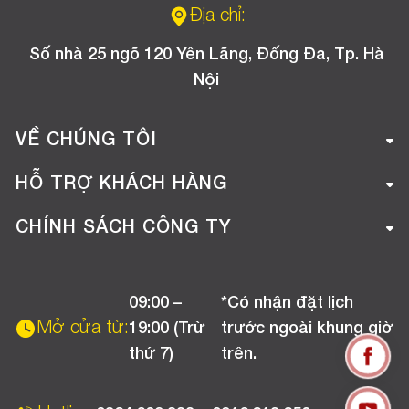
Địa chỉ:
Số nhà 25 ngõ 120 Yên Lãng, Đống Đa, Tp. Hà
Nội
VỀ CHÚNG TÔI
Giới thiệu công ty
HỖ TRỢ KHÁCH HÀNG
Tuyển dụng
Hướng dẫn mua hàng online
CHÍNH SÁCH CÔNG TY
Liên hệ
Hướng dẫn thanh toán
Chính sách đổi trả
Chương trình khuyến mãi
09:00 –
*Có nhận đặt lịch
Chính sách bảo hành
Mở cửa từ:
19:00 (Trừ
trước ngoài khung giờ
Chính sách CSKH (Doanh nghiệp)
thứ 7)
trên.
Chính sách vận chuyển, kiểm hàng