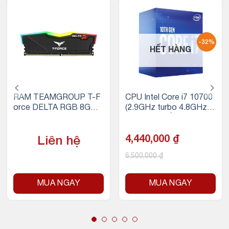
-32%
HẾT HÀNG
RAM TEAMGROUP T-F
CPU Intel Core i7 10700
orce DELTA RGB 8GB
(2.9GHz turbo 4.8GHz |
(1x8GB) DDR4 3200MH
8 nhân 16 luồng | 16MB
z
Cache | 65W)
4,440,000
₫
Liên hệ
6,500,000
₫
MUA NGAY
MUA NGAY