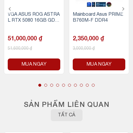
VGA ASUS ROG ASTRA
Mainboard Asus PRIME
L RTX 5080 16GB GDD
B760M-F DDR4
R7 OC
51,000,000
₫
2,350,000
₫
51,600,000
₫
3,000,000
₫
MUA NGAY
MUA NGAY
SẢN PHẨM LIÊN QUAN
TẤT CẢ