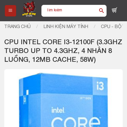
Skip
Tìm
to
kiếm:
content
TRANG CHỦ
/
LINH KIỆN MÁY TÍNH
/
CPU - BỘ VI
CPU INTEL CORE I3-12100F (3.3GHZ
TURBO UP TO 4.3GHZ, 4 NHÂN 8
LUỒNG, 12MB CACHE, 58W)