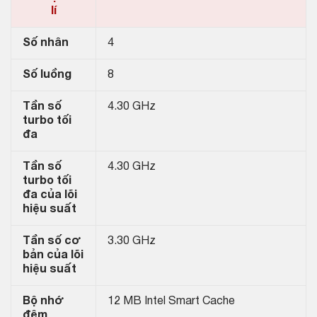
lí
Số nhân
4
Số luồng
8
Tần số
4.30 GHz
turbo tối
đa
Tần số
4.30 GHz
turbo tối
đa của lõi
hiệu suất
Tần số cơ
3.30 GHz
bản của lõi
hiệu suất
Bộ nhớ
12 MB Intel Smart Cache
đệm