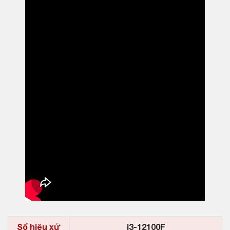
Số hiệu xử
i3-
12100F