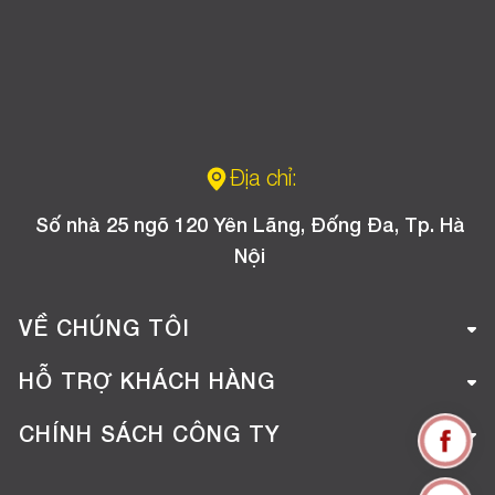
Địa chỉ:
Số nhà 25 ngõ 120 Yên Lãng, Đống Đa, Tp. Hà
Nội
VỀ CHÚNG TÔI
Giới thiệu công ty
HỖ TRỢ KHÁCH HÀNG
Tuyển dụng
Hướng dẫn mua hàng online
CHÍNH SÁCH CÔNG TY
Liên hệ
Hướng dẫn thanh toán
Chính sách đổi trả