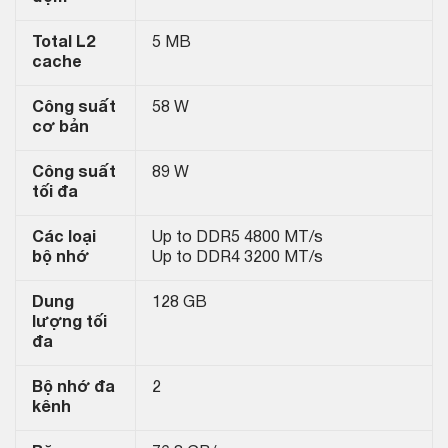
Total L2
5 MB
cache
Công suất
58 W
cơ bản
Công suất
89 W
tối đa
Các loại
Up to DDR5 4800 MT/s
bộ nhớ
Up to DDR4 3200 MT/s
Dung
128 GB
lượng tối
đa
Bộ nhớ đa
2
kênh