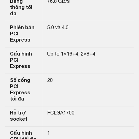
Băng
76.8 GB/s
thông tối
đa
Phiên bản
5.0 và 4.0
PCI
Express
Cấu hình
Up to 1×16+4, 2×8+4
PCI
Express
Số cổng
20
PCI
Express
tối đa
Hỗ trợ
FCLGA1700
socket
Cấu hình
1