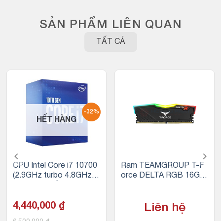
SẢN PHẨM LIÊN QUAN
TẤT CẢ
-32%
HẾT HÀNG
CPU Intel Core i7 10700
Ram TEAMGROUP T-F
(2.9GHz turbo 4.8GHz |
orce DELTA RGB 16GB
8 nhân 16 luồng | 16MB
(1x16GB) DDR4 3200M
Cache | 65W)
Hz (Đen)
4,440,000
₫
Liên hệ