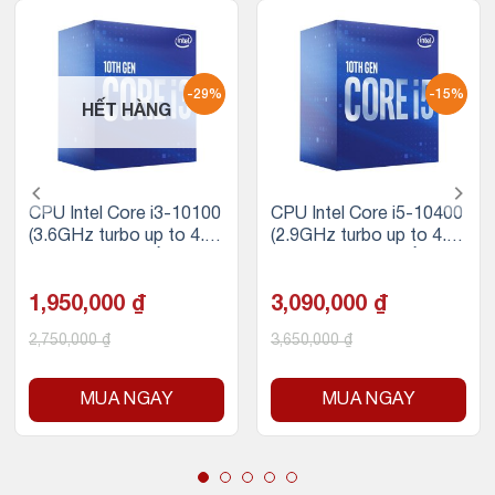
-29%
-15%
HẾT HÀNG
CPU Intel Core i3-10100
CPU Intel Core i5-10400
(3.6GHz turbo up to 4.3
(2.9GHz turbo up to 4.3
Ghz, 4 nhân 8 luồng, 6M
GHz, 6 nhân 12 luồng, 12
B Cache, 65W) – Socket
MB Cache, 65W) – Sock
Intel LGA 1200
1,950,000
₫
et Intel LGA 1200
3,090,000
₫
2,750,000
₫
3,650,000
₫
MUA NGAY
MUA NGAY