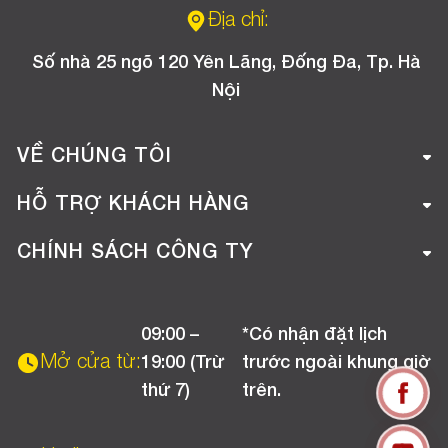
Địa chỉ:
Số nhà 25 ngõ 120 Yên Lãng, Đống Đa, Tp. Hà
Nội
VỀ CHÚNG TÔI
Giới thiệu công ty
HỖ TRỢ KHÁCH HÀNG
Tuyển dụng
Hướng dẫn mua hàng online
CHÍNH SÁCH CÔNG TY
Liên hệ
Hướng dẫn thanh toán
Chính sách đổi trả
Chương trình khuyến mãi
09:00 –
*Có nhận đặt lịch
Chính sách bảo hành
Mở cửa từ:
19:00 (Trừ
trước ngoài khung giờ
Chính sách CSKH (Doanh nghiệp)
thứ 7)
trên.
Chính sách vận chuyển, kiểm hàng