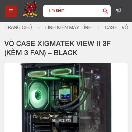
Skip
Tìm
to
kiếm:
content
TRANG CHỦ
/
LINH KIỆN MÁY TÍNH
/
CASE - VỎ 
VỎ CASE XIGMATEK VIEW II 3F
(KÈM 3 FAN) – BLACK