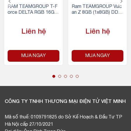
RAM TEAMGROUP T-F
Ram TEAMGROUP Vulc
orce DELTA RGB 16GB
an Z 8GB (1x8GB) DDR
(1x16GB) DDR4 3200M
4 3200Mhz (Đỏ)
Hz (Trắng)
Liên hệ
Liên hệ
MUA NGAY
MUA NGAY
CÔNG TY TNHH THƯƠNG MẠI ĐIỆN TỬ VIỆT MINH
Mã số thuế: 0109791825 do Sở Kế Hoạch & Đầu Tư TP
Hà Nội cấp 27/10/2021