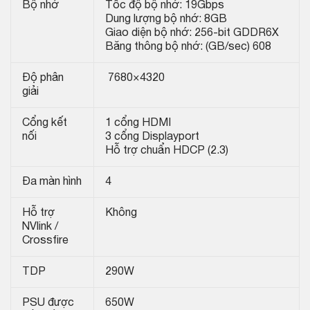
Bộ nhớ
Tốc độ bộ nhớ: 19Gbps
Dung lượng bộ nhớ: 8GB
Giao diện bộ nhớ: 256-bit GDDR6X
Băng thông bộ nhớ: (GB/sec) 608
Độ phân
7680×4320
giải
Cổng kết
1 cổng HDMI
nối
3 cổng Displayport
Hỗ trợ chuẩn HDCP (2.3)
Đa màn hình
4
Hỗ trợ
Không
NVlink /
Crossfire
TDP
290W
PSU được
650W