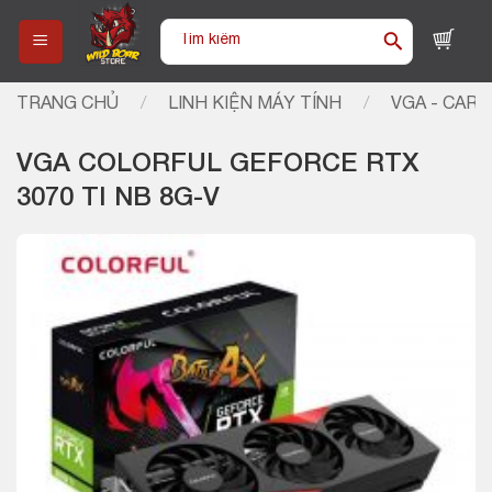
Skip
Tìm
to
kiếm:
content
TRANG CHỦ
/
LINH KIỆN MÁY TÍNH
/
VGA - CARD
VGA COLORFUL GEFORCE RTX
3070 TI NB 8G-V