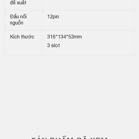
đề xuất
Đầu nối
12pin
nguồn
Kích thước
316*134*53mm
3 slot