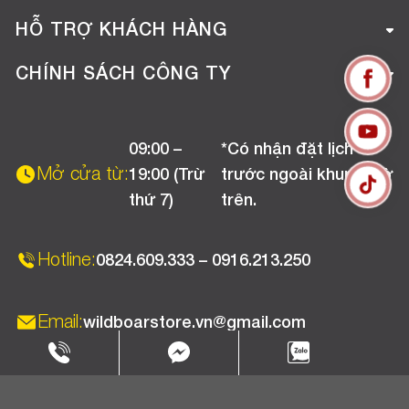
Giới thiệu công ty
HỖ TRỢ KHÁCH HÀNG
Tuyển dụng
Hướng dẫn mua hàng online
CHÍNH SÁCH CÔNG TY
Liên hệ
Hướng dẫn thanh toán
Chính sách đổi trả
Chương trình khuyến mãi
09:00 –
*Có nhận đặt lịch
Chính sách bảo hành
Mở cửa từ:
19:00 (Trừ
trước ngoài khung giờ
Chính sách CSKH (Doanh nghiệp)
thứ 7)
trên.
Chính sách vận chuyển, kiểm hàng
Hotline:
0824.609.333 – 0916.213.250
Email:
wildboarstore.vn@gmail.com