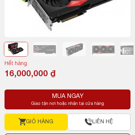
Hết hàng
16,000,000
₫
MUA NGAY
Giao tận nơi hoặc nhận tại cửa hàng
GIỎ HÀNG
LIÊN HỆ