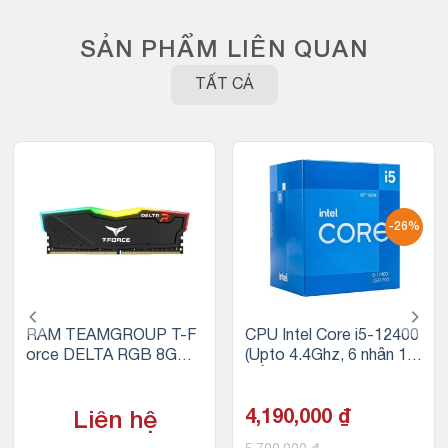
SẢN PHẨM LIÊN QUAN
TẤT CẢ
-26%
RAM TEAMGROUP T-F
CPU Intel Core i5-12400
orce DELTA RGB 8GB
(Upto 4.4Ghz, 6 nhân 12
(1x8GB) DDR4 3200MH
luồng, 18MB Cache, 65
z
W) – Socket Intel LGA 1
700
4,190,000
₫
Liên hệ