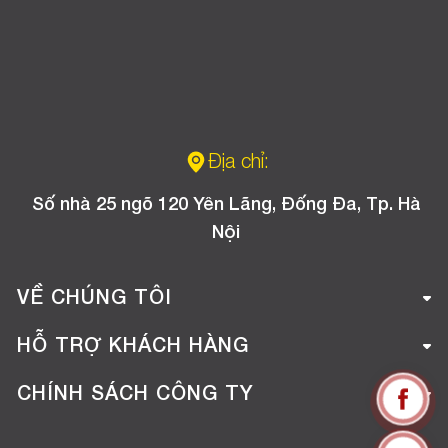
Địa chỉ:
Số nhà 25 ngõ 120 Yên Lãng, Đống Đa, Tp. Hà
Nội
VỀ CHÚNG TÔI
Giới thiệu công ty
HỖ TRỢ KHÁCH HÀNG
Tuyển dụng
Hướng dẫn mua hàng online
CHÍNH SÁCH CÔNG TY
Liên hệ
Hướng dẫn thanh toán
Chính sách đổi trả