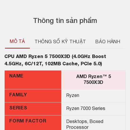
Thông tin sản phẩm
MÔ TẢ
THÔNG SỐ KỸ THUẬT
BẢO HÀNH
CPU
AMD Ryzen 5 7500X3D (4.0GHz Boost
4.5GHz, 6C/12T, 102MB Cache, PCIe 5.0)
NAME
AMD Ryzen™ 5
7500X3D
FAMILY
Ryzen
SERIES
Ryzen 7000 Series
FORM FACTOR
Desktops, Boxed
Processor