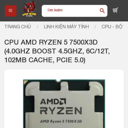
Skip
Tìm
to
kiếm:
content
TRANG CHỦ
/
LINH KIỆN MÁY TÍNH
/
CPU - BỘ VI
CPU AMD RYZEN 5 7500X3D
(4.0GHZ BOOST 4.5GHZ, 6C/12T,
102MB CACHE, PCIE 5.0)