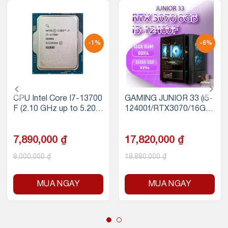
-1%
-6%
CPU Intel Core I7-13700
GAMING JUNIOR 33 (i5-
F (2.10 GHz up to 5.20
12400f/RTX3070/16GB
GHz, 30 MB, LGA 1700)
RAM/500GB SSD)
7,890,000
₫
17,820,000
₫
8,000,000
₫
18,880,000
₫
MUA NGAY
MUA NGAY