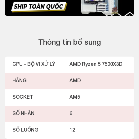
Thông tin bổ sung
CPU - BỘ VI XỬ LÝ
AMD Ryzen 5 7500X3D
HÃNG
AMD
SOCKET
AM5
SỐ NHÂN
6
SỐ LUỒNG
12