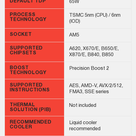
DEFAULT TDP
65W
PROCESS
TSMC 5nm (CPU) / 6nm
TECHNOLOGY
(IOD)
SOCKET
AM5
SUPPORTED
A620, X670/E, B650/E,
CHIPSETS
X870/E, B840, B850
BOOST
Precision Boost 2
TECHNOLOGY
SUPPORTED
AES, AMD-V, AVX/2/512,
INSTRUCTIONS
FMA3, SSE series
THERMAL
Not included
SOLUTION (PIB)
RECOMMENDED
Liquid cooler
COOLER
recommended