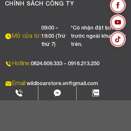
Tuyển dụng
Hướng dẫn mua hàng online
CHÍNH SÁCH CÔNG TY
Liên hệ
Hướng dẫn thanh toán
Chính sách đổi trả
Chương trình khuyến mãi
09:00 –
*Có nhận đặt lịch
Chính sách bảo hành
Mở cửa từ:
19:00 (Trừ
trước ngoài khung giờ
Chính sách CSKH (Doanh nghiệp)
thứ 7)
trên.
Chính sách vận chuyển, kiểm hàng
Hotline:
0824.609.333 – 0916.213.250
Email:
wildboarstore.vn@gmail.com
Copyright 2025 © WBPC