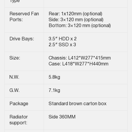
Type
Reserved Fan
Rear: 1x120mm (optional)
Ports:
Side: 3×120 mm (optional)
Bottom: 3×120 mm (optional)
Drive Bays:
3.5″ HDD x 2
2.5″ SSD x 3
Size:
Chassis: L412*W277*415mm
Case: L418*W277*H440mm
N.W.
5.8kg
G.W.
7.1kg
Package
Standard brown carton box
Radiator
Side 360MM
support: