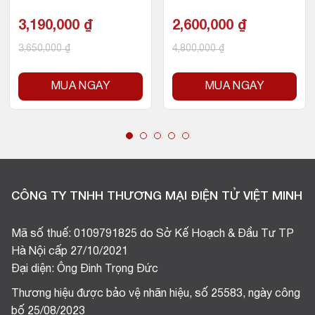
eads / 65W / Socket AM
MB Cache, 65W)
4)
3,190,000
₫
2,600,000
₫
3,650,000
₫
4,800,000
₫
MUA NGAY
MUA NGAY
CÔNG TY TNHH THƯƠNG MẠI ĐIỆN TỬ VIỆT MINH
Mã số thuế: 0109791825 do Sở Kế Hoạch & Đầu Tư TP
Hà Nội cấp 27/10/2021
Đại diện: Ông Đinh Trọng Đức
Thương hiệu được bảo vệ nhãn hiệu, số 25583, ngày công
bố 25/08/2023