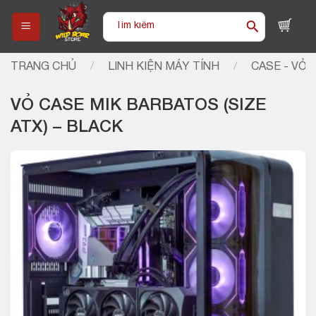
Skip
Tìm
to
kiếm:
content
TRANG CHỦ
/
LINH KIỆN MÁY TÍNH
/
CASE - VỎ 
VỎ CASE MIK BARBATOS (SIZE
ATX) – BLACK