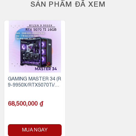
SẢN PHẨM ĐÃ XEM
GAMING MASTER 34 (R
9-9950X/RTX5070Ti/32
GB RAM DDR5/1TB SS
D)
68,500,000
₫
MUA NGAY