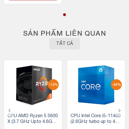
SẢN PHẨM LIÊN QUAN
TẤT CẢ
-13%
-46%
CPU AMD Ryzen 5 5600
CPU Intel Core i5-11400
X (3.7 GHz Upto 4.6GHz
(2.6GHz turbo up to 4.4
/ 35MB / 6 Cores, 12 Thr
Ghz, 6 nhân 12 luồng, 12