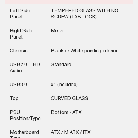
Left Side
TEMPERED GLASS WITH NO
Panel:
SCREW (TAB LOCK)
Right Side
Metal
Panel:
Chassis:
Black or White painting interior
USB2.0 + HD
Standard
Audio
USB3.0
x1 (included)
Top
CURVED GLASS
PSU
Bottom / ATX
Position/Type
Motherboard
ATX / M ATX / ITX