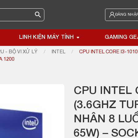
ĐĂNG NHẬP
LINH KIỆN MÁY TÍNH
GAMING GE
U - BỘ VI XỬ LÝ
/
INTEL
/
CPU INTEL CORE I3-1010
A 1200
CPU INTEL 
(3.6GHZ TU
NHÂN 8 LU
65W) – SOC