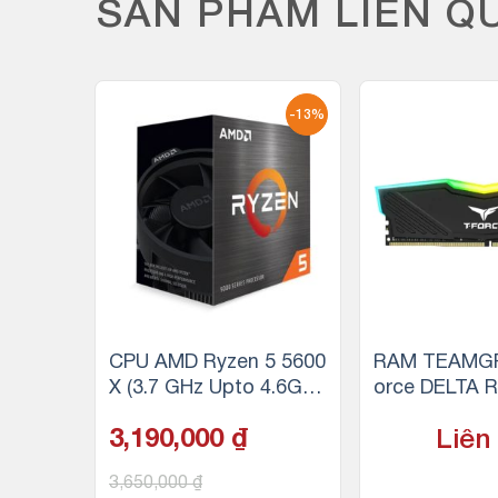
SẢN PHẨM LIÊN Q
-13%
P Vulc
CPU AMD Ryzen 5 5600
RAM TEAMGR
B) DDR
X (3.7 GHz Upto 4.6GHz
orce DELTA 
)
/ 35MB / 6 Cores, 12 Th
(1x8GB) DDR
3,190,000
₫
Liên
reads / 65W / Socket A
M4)
3,650,000
₫