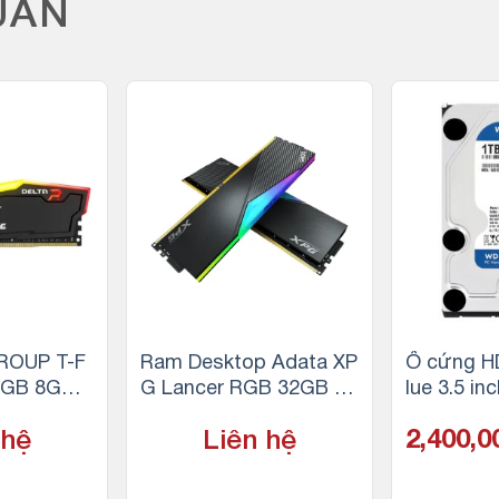
UAN
OUP T-F
Ram Desktop Adata XP
Ổ cứng H
RGB 8GB
G Lancer RGB 32GB (2
lue 3.5 in
4 3200MHz
x16GB) DDR5 5200Mhz
SATA, 64
 hệ
Liên hệ
2,400,