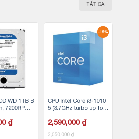
TẤT CẢ
-15%
DD WD 1TB B
CPU Intel Core i3-1010
ch, 7200RPM,
5 (3.7GHz turbo up to
MB Cache
4.4Ghz, 4 nhân 8 luồng,
000
₫
2,590,000
₫
6MB Cache, 65W)
3,050,000
₫