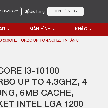
LIÊN HỆ NGAY
 / ĐĂNG KÝ
Giỏ hàng
AR
MÀN HÌNH
KHÁC
0 (3.6GHZ TURBO UP TO 4.3GHZ, 4 NHÂN 8
CORE I3-10100
RBO UP TO 4.3GHZ, 4
ỒNG, 6MB CACHE,
KET INTEL LGA 1200