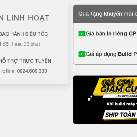
Quà tặng khuyến mãi
N LINH HOẠT
Giá bán
lẻ riêng C
BẢO HÀNH SIÊU TỐC
1 đổi 1 sau 30 phút
Giá áp dụng
Build 
HỖ TRỢ TRỰC TUYẾN
Hotline:
0824.609.333