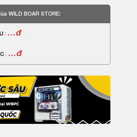
 của WILD BOAR STORE:
…đ
PU
:
…đ
PC
: