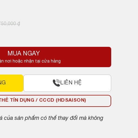
750,000
₫
MUA NGAY
ận nơi hoặc nhận tại cửa hàng
NG
LIÊN HỆ
HẺ TÍN DỤNG / CCCD (HDSAISON)
giá của sản phẩm có thể thay đổi mà không