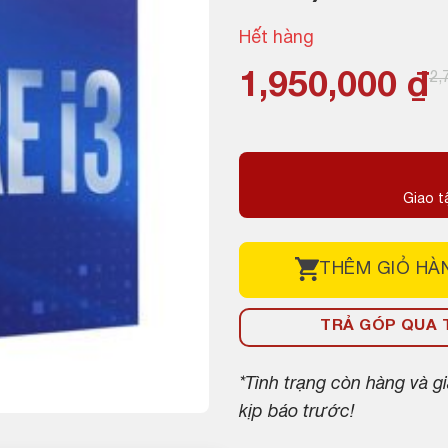
Hết hàng
Giá
Giá
1,950,000
₫
2,
gốc
hiện
là:
tại
2,750,000 ₫.
là:
Giao t
1,950,000 ₫.
THÊM
GIỎ HÀ
TRẢ GÓP QUA T
*Tình trạng còn hàng và 
kịp báo trước!