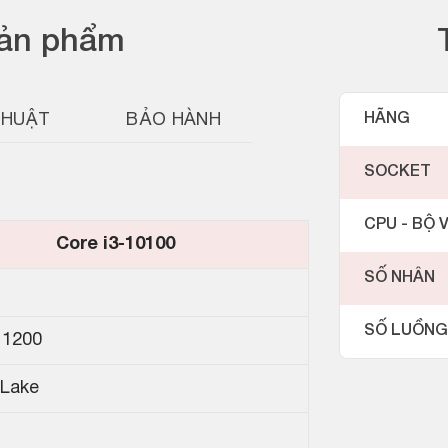
sản phẩm
THUẬT
BẢO HÀNH
HÃNG
SOCKET
CPU - BỘ V
Core i3-10100
SỐ NHÂN
SỐ LUỒNG
 1200
Lake