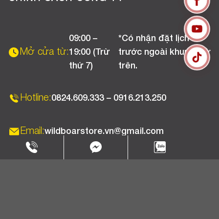
Liên hệ
Hướng dẫn thanh toán
Chính sách đổi trả
Chương trình khuyến mãi
09:00 –
*Có nhận đặt lịch
Chính sách bảo hành
Mở cửa từ:
19:00 (Trừ
trước ngoài khung giờ
Chính sách CSKH (Doanh nghiệp)
thứ 7)
trên.
Chính sách vận chuyển, kiểm hàng
Hotline:
0824.609.333 – 0916.213.250
Email:
wildboarstore.vn@gmail.com
Copyright 2025 © WBPC