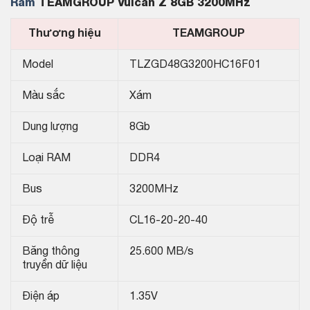
Ram
TEAMGROUP Vulcan Z 8GB 3200MHz
Thương hiệu
TEAMGROUP
Model
TLZGD48G3200HC16F01
Màu sắc
Xám
Dung lượng
8Gb
Loại RAM
DDR4
Bus
3200MHz
Độ trễ
CL16-20-20-40
Băng thông
25.600 MB/s
truyền dữ liệu
Điện áp
1.35V