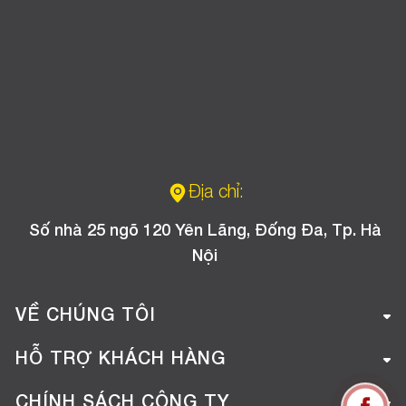
Địa chỉ:
Số nhà 25 ngõ 120 Yên Lãng, Đống Đa, Tp. Hà
Nội
VỀ CHÚNG TÔI
Giới thiệu công ty
HỖ TRỢ KHÁCH HÀNG
Tuyển dụng
Hướng dẫn mua hàng online
CHÍNH SÁCH CÔNG TY