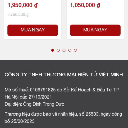
Intel LGA 1200
1,950,000
₫
1,050,000
₫
2,750,000
₫
MUA NGAY
MUA NGAY
CÔNG TY TNHH THƯƠNG MẠI ĐIỆN TỬ VIỆT MINH
Mã số thuế: 0109791825 do Sở Kế Hoạch & Đầu Tư TP
Hà Nội cấp 27/10/2021
Đại diện: Ông Đinh Trọng Đức
Thương hiệu được bảo vệ nhãn hiệu, số 25583, ngày công
bố 25/08/2023