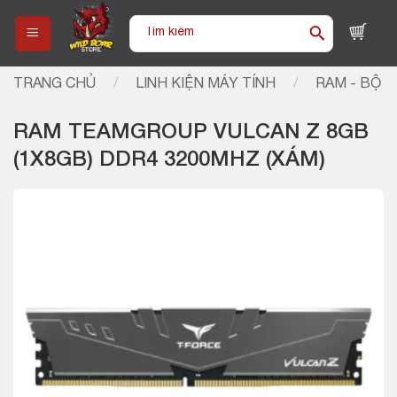
Skip
Tìm
to
kiếm:
content
TRANG CHỦ
/
LINH KIỆN MÁY TÍNH
/
RAM - BỘ 
RAM TEAMGROUP VULCAN Z 8GB
(1X8GB) DDR4 3200MHZ (XÁM)