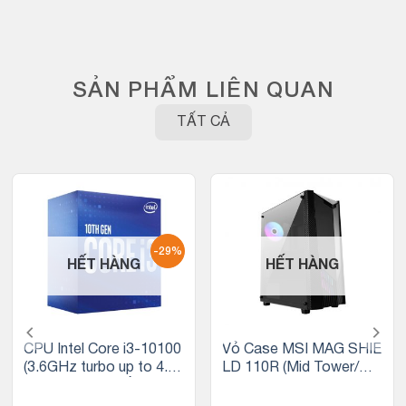
SẢN PHẨM LIÊN QUAN
TẤT CẢ
-29%
HẾT HÀNG
HẾT HÀNG
CPU Intel Core i3-10100
Vỏ Case MSI MAG SHIE
(3.6GHz turbo up to 4.3
LD 110R (Mid Tower/Mà
Ghz, 4 nhân 8 luồng, 6M
u Đen/ Kèm 2 Fan )
B Cache, 65W) – Socket