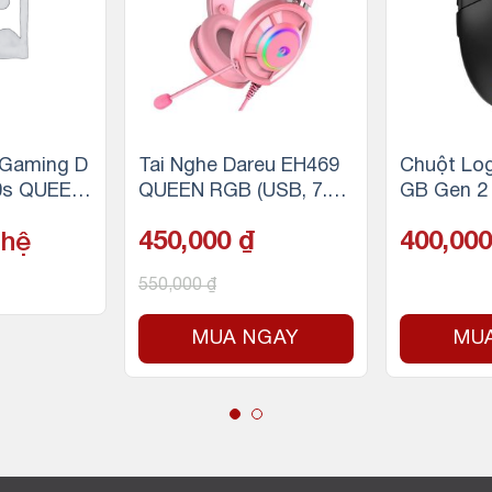
 Gaming D
Tai Nghe Dareu EH469
Chuột Log
0s QUEEN
QUEEN RGB (USB, 7.1,
GB Gen 2 
 PINK LED
LED RGB)
BLACK
 hệ
450,000
₫
400,00
550,000
₫
MUA NGAY
MU