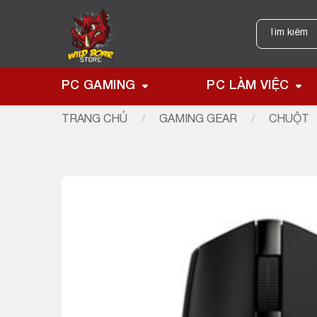
Skip
to
Tìm
kiếm:
content
PC GAMING
PC LÀM VIỆC
TRANG CHỦ
/
GAMING GEAR
/
CHUỘT