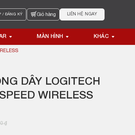
LIÊN HỆ NGAY
 / ĐĂNG KÝ
Giỏ hàng
AR
MÀN HÌNH
KHÁC
IRELESS
ÔNG DÂY LOGITECH
TSPEED WIRELESS
00
₫