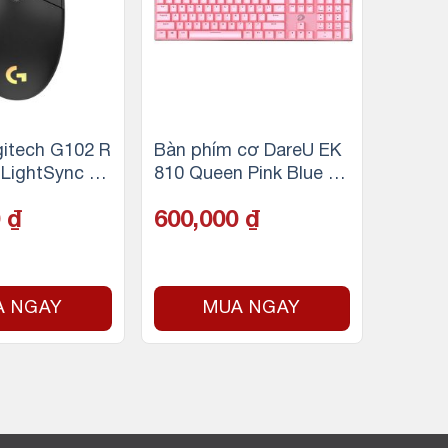
itech G102 R
Bàn phím cơ DareU EK
LightSync –
810 Queen Pink Blue s
witch
0
₫
600,000
₫
A NGAY
MUA NGAY