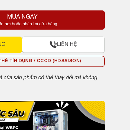
MUA NGAY
ận nơi hoặc nhận tại cửa hàng
NG
LIÊN HỆ
HẺ TÍN DỤNG / CCCD (HDSAISON)
giá của sản phẩm có thể thay đổi mà không