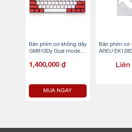
e Dare
Bàn phím cơ không dây
Bàn phím cơ
SB)
GM610Dy Dual mode –
AREU EK128
BT5.0 & Wired – RGB –
PINK-WHITE –
1,400,000
₫
Liên
MX Hotswap socket
Y
MUA NGAY