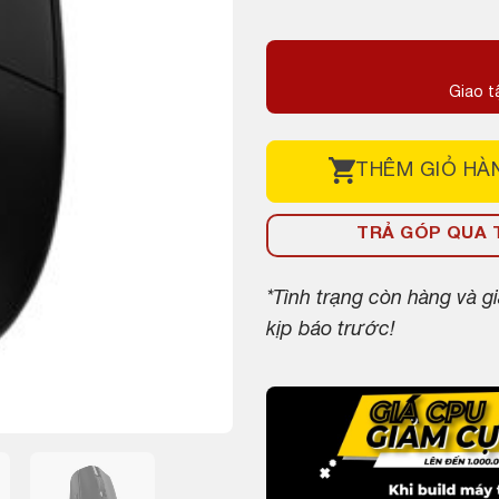
gốc
hiện
là:
tại
850,000 ₫.
là:
Giao t
800,000 ₫.
THÊM
GIỎ HÀ
TRẢ GÓP QUA T
*Tình trạng còn hàng và 
kịp báo trước!