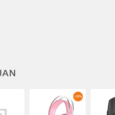
M
UAN
-18%