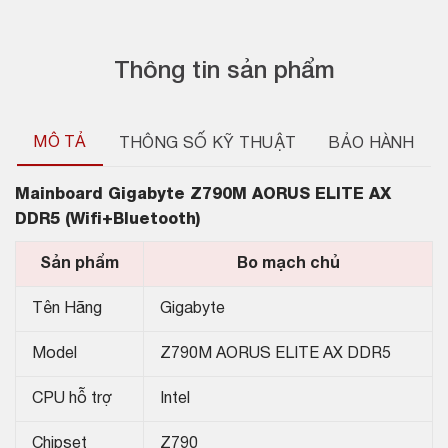
Thông tin sản phẩm
MÔ TẢ
THÔNG SỐ KỸ THUẬT
BẢO HÀNH
Mainboard
Gigabyte Z790M AORUS ELITE AX
DDR5 (Wifi+Bluetooth)
Sản phẩm
Bo mạch chủ
Tên Hãng
Gigabyte
Model
Z790M AORUS ELITE AX DDR5
CPU hỗ trợ
Intel
Chipset
Z790