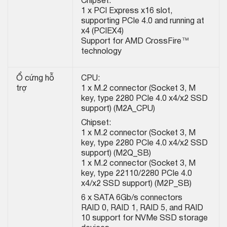
Chipset:
1 x PCI Express x16 slot,
supporting PCIe 4.0 and running at
x4 (PCIEX4)
Support for AMD CrossFire™
technology
Ổ cứng hỗ
CPU:
trợ
1 x M.2 connector (Socket 3, M
key, type 2280 PCIe 4.0 x4/x2 SSD
support) (M2A_CPU)
Chipset:
1 x M.2 connector (Socket 3, M
key, type 2280 PCIe 4.0 x4/x2 SSD
support) (M2Q_SB)
1 x M.2 connector (Socket 3, M
key, type 22110/2280 PCIe 4.0
x4/x2 SSD support) (M2P_SB)
6 x SATA 6Gb/s connectors
RAID 0, RAID 1, RAID 5, and RAID
10 support for NVMe SSD storage