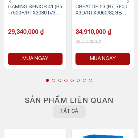
GAMING SENIOR 41 (R5
CREATOR 53 (R7-7800
-7500F/RTX3080Ti/32G
X3D/RTX3060/32GB RA
B RAM DDR5/500GB S
M/500GB SSD NVMe)
SD NVMe)
29,340,000
₫
34,910,000
₫
35,210,000
₫
MUA NGAY
MUA NGAY
SẢN PHẨM LIÊN QUAN
TẤT CẢ