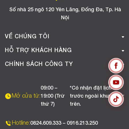
Số nhà 25 ngõ 120 Yên Lãng, Đống Đa, Tp. Hà
Nội
VỀ CHÚNG TÔI
Giới thiệu công ty
HỖ TRỢ KHÁCH HÀNG
Tuyển dụng
Hướng dẫn mua hàng online
CHÍNH SÁCH CÔNG TY
Liên hệ
Hướng dẫn thanh toán
Chính sách đổi trả
Chương trình khuyến mãi
09:00 –
*Có nhận đặt lịch
Chính sách bảo hành
Mở cửa từ:
19:00 (Trừ
trước ngoài khung giờ
Chính sách CSKH (Doanh nghiệp)
thứ 7)
trên.
Chính sách vận chuyển, kiểm hàng
Hotline:
0824.609.333 – 0916.213.250