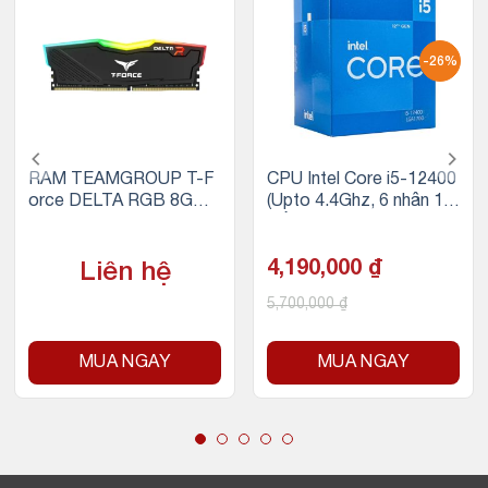
-26%
RAM TEAMGROUP T-F
CPU Intel Core i5-12400
orce DELTA RGB 8GB
(Upto 4.4Ghz, 6 nhân 12
(1x8GB) DDR4 3200MH
luồng, 18MB Cache, 65
z
W) – Socket Intel LGA 1
700
4,190,000
₫
Liên hệ
5,700,000
₫
MUA NGAY
MUA NGAY