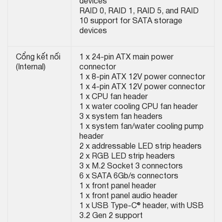
devices
RAID 0, RAID 1, RAID 5, and RAID
10 support for SATA storage
devices
Cổng kết nối
1 x 24-pin ATX main power
(Internal)
connector
1 x 8-pin ATX 12V power connector
1 x 4-pin ATX 12V power connector
1 x CPU fan header
1 x water cooling CPU fan header
3 x system fan headers
1 x system fan/water cooling pump
header
2 x addressable LED strip headers
2 x RGB LED strip headers
3 x M.2 Socket 3 connectors
6 x SATA 6Gb/s connectors
1 x front panel header
1 x front panel audio header
1 x USB Type-C® header, with USB
3.2 Gen 2 support