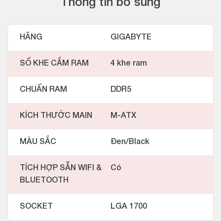
Thông tin bổ sung
HÃNG
GIGABYTE
SỐ KHE CẮM RAM
4 khe ram
CHUẨN RAM
DDR5
KÍCH THƯỚC MAIN
M-ATX
MÀU SẮC
Đen/Black
TÍCH HỢP SẴN WIFI &
Có
BLUETOOTH
SOCKET
LGA 1700