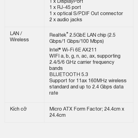
1 x DisplayPort
1 x RJ-45 port
1 x optical S/PDIF Out connector
2 x audio jacks
®
LAN /
Realtek
2.5GbE LAN chip (2.5
Wireless
Gbps/1 Gbps/100 Mbps)
Intel® Wi-Fi 6E AX211
WIFI a, b, g, n, ac, ax, supporting
2.4/5/6 GHz carrier frequency
bands
BLUETOOTH 5.3
Support for 11ax 160MHz wireless
standard and up to 2.4 Gbps data
rate
Kích cỡ
Micro ATX Form Factor; 24.4cm x
24.4cm