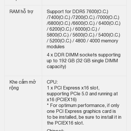
RAM hỗ trợ
Support for DDR5 7600(O.C.)
/7400(O.C.) /7200(O.C.) /7000(O.C.)
/6800(O.C.) /6600(O.C.) / 6400(O.C.)
/ 6200(O.C.) / 6000(O.C.) /
5800(O.C.) / 5600(O.C.) / 5400(O.C.)
/ 5200(O.C.) / 4800 / 4000 memory
modules
4 x DDR DIMM sockets supporting
up to 192 GB (32 GB single DIMM
capacity)
Khe cắm mở
CPU:
rộng
1 x PCI Express x16 slot,
supporting PCIe 5.0 and running at
x16 (PCIEX16)
* For optimum performance, if only
one PCI Express graphics card is
to be installed, be sure to install it in
the PCIEX16 slot.