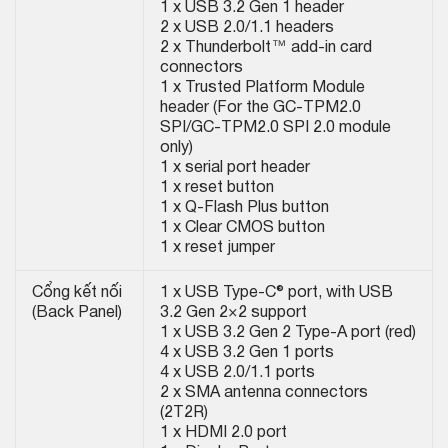
1 x USB 3.2 Gen 1 header
2 x USB 2.0/1.1 headers
2 x Thunderbolt™ add-in card
connectors
1 x Trusted Platform Module
header (For the GC-TPM2.0
SPI/GC-TPM2.0 SPI 2.0 module
only)
1 x serial port header
1 x reset button
1 x Q-Flash Plus button
1 x Clear CMOS button
1 x reset jumper
Cổng kết nối
1 x USB Type-C® port, with USB
(Back Panel)
3.2 Gen 2×2 support
1 x USB 3.2 Gen 2 Type-A port (red)
4 x USB 3.2 Gen 1 ports
4 x USB 2.0/1.1 ports
2 x SMA antenna connectors
(2T2R)
1 x HDMI 2.0 port