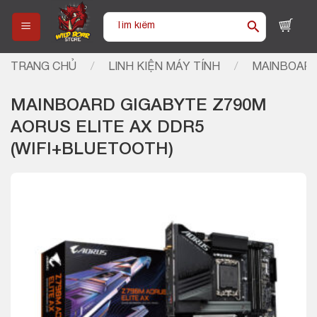
Skip
Tìm
to
kiếm:
content
TRANG CHỦ
/
LINH KIỆN MÁY TÍNH
/
MAINBOARD
MAINBOARD GIGABYTE Z790M
AORUS ELITE AX DDR5
(WIFI+BLUETOOTH)