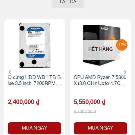
TẤT CẢ
-17%
HẾT HÀNG
Ổ cứng HDD WD 1TB B
CPU AMD Ryzen 7 5800
lue 3.5 inch, 7200RPM, S
X (3.8 GHz Upto 4.7GHz
ATA, 64MB Cache
/ 36MB / 8 Cores, 16 Thr
eads / 105W / Socket A
2,400,000
₫
M4)
5,550,000
₫
6,700,000
₫
MUA NGAY
MUA NGAY