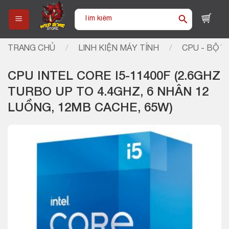
Skip
Tìm
to
kiếm:
content
TRANG CHỦ
/
LINH KIỆN MÁY TÍNH
/
CPU - BỘ VI
CPU INTEL CORE I5-11400F (2.6GHZ
TURBO UP TO 4.4GHZ, 6 NHÂN 12
LUỒNG, 12MB CACHE, 65W)