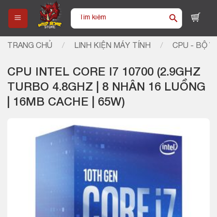
Skip
Tìm
to
kiếm:
content
TRANG CHỦ
/
LINH KIỆN MÁY TÍNH
/
CPU - BỘ VI
CPU INTEL CORE I7 10700 (2.9GHZ
TURBO 4.8GHZ | 8 NHÂN 16 LUỒNG
| 16MB CACHE | 65W)