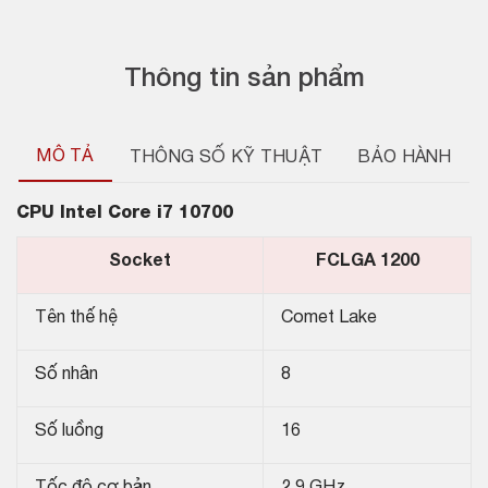
Thông tin sản phẩm
MÔ TẢ
THÔNG SỐ KỸ THUẬT
BẢO HÀNH
CPU Intel Core i7 10700
Socket
FCLGA 1200
Tên thế hệ
Comet Lake
Số nhân
8
Số luồng
16
Tốc độ cơ bản
2.9 GHz