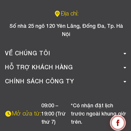
Địa chỉ:
Số nhà 25 ngõ 120 Yên Lãng, Đống Đa, Tp. Hà
Nội
VỀ CHÚNG TÔI
Giới thiệu công ty
HỖ TRỢ KHÁCH HÀNG
Tuyển dụng
Hướng dẫn mua hàng online
CHÍNH SÁCH CÔNG TY
Liên hệ
Hướng dẫn thanh toán
Chính sách đổi trả
Chương trình khuyến mãi
09:00 –
*Có nhận đặt lịch
Chính sách bảo hành
Mở cửa từ:
19:00 (Trừ
trước ngoài khung giờ
Chính sách CSKH (Doanh nghiệp)
thứ 7)
trên.
Chính sách vận chuyển, kiểm hàng