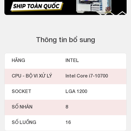
Thông tin bổ sung
HÃNG
INTEL
CPU - BỘ VI XỬ LÝ
Intel Core i7-10700
SOCKET
LGA 1200
SỐ NHÂN
8
SỐ LUỒNG
16