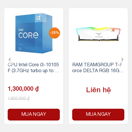
-28%
CPU Intel Core i3-10105
RAM TEAMGROUP T-F
F (3.7GHz turbo up to 4.
orce DELTA RGB 16GB
4Ghz, 4 nhân 8 luồng, 6
(1x16GB) DDR4 3200M
MB Cache, 65W)
Hz (Trắng)
1,300,000
₫
Liên hệ
1,800,000
₫
MUA NGAY
MUA NGAY