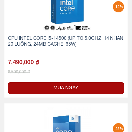
-12%
CPU INTEL CORE I5-14500 (UP TO 5.0GHZ, 14 NHÂN
20 LUỒNG, 24MB CACHE, 65W)
7,490,000
₫
8,500,000
₫
MUA NGAY
-25%