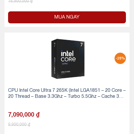
16,900,000
₫
MUA NGAY
-28%
CPU Intel Core Ultra 7 265K (Intel LGA1851 – 20 Core –
20 Thread – Base 3.3Ghz – Turbo 5.5Ghz – Cache 30M
B)
7,090,000
₫
9,900,000
₫