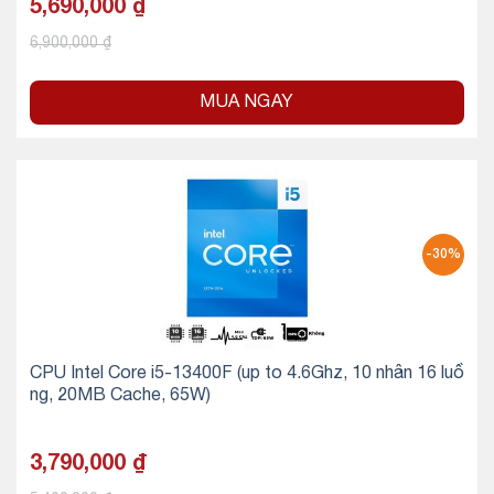
5,690,000
₫
6,900,000
₫
MUA NGAY
-30%
CPU Intel Core i5-13400F (up to 4.6Ghz, 10 nhân 16 luồ
ng, 20MB Cache, 65W)
3,790,000
₫