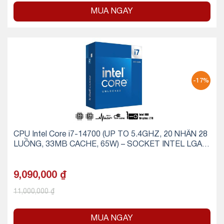
MUA NGAY
-17%
CPU Intel Core i7-14700 (UP TO 5.4GHZ, 20 NHÂN 28
LUỒNG, 33MB CACHE, 65W) – SOCKET INTEL LGA 1
700/RAPTOR LAKE
9,090,000
₫
11,000,000
₫
MUA NGAY