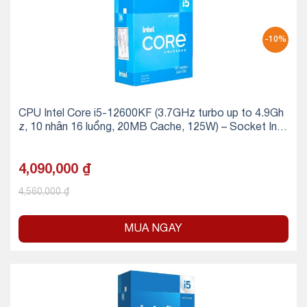
-10%
CPU Intel Core i5-12600KF (3.7GHz turbo up to 4.9Gh
z, 10 nhân 16 luồng, 20MB Cache, 125W) – Socket Inte
l LGA 1700)
4,090,000
₫
4,560,000
₫
MUA NGAY