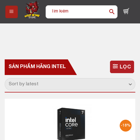
Skip
Tìm
to
kiếm:
content
SẢN PHẨM HÃNG
INTEL
LỌC
-18%