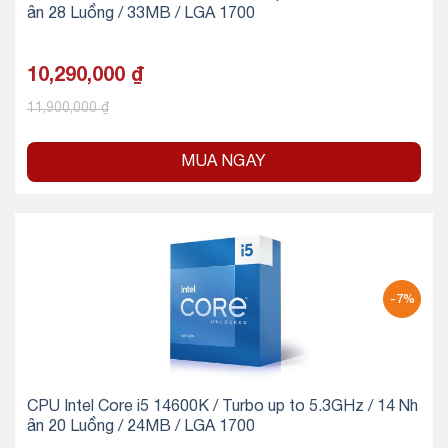
ân 28 Luồng / 33MB / LGA 1700
10,290,000
₫
11,900,000
₫
MUA NGAY
-7%
CPU Intel Core i5 14600K / Turbo up to 5.3GHz / 14 Nh
ân 20 Luồng / 24MB / LGA 1700