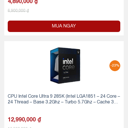
4,890,000
₫
6,900,000
₫
MUA NGAY
-23%
CPU Intel Core Ultra 9 285K (Intel LGA1851 – 24 Core –
24 Thread – Base 3.2Ghz – Turbo 5.7Ghz – Cache 36M
B)
12,990,000
₫