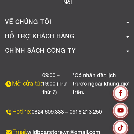
Nội
VỀ CHÚNG TÔI
Giới thiệu công ty
HỖ TRỢ KHÁCH HÀNG
Tuyển dụng
Hướng dẫn mua hàng online
CHÍNH SÁCH CÔNG TY
Liên hệ
Hướng dẫn thanh toán
Chính sách đổi trả
Chương trình khuyến mãi
09:00 –
*Có nhận đặt lịch
Chính sách bảo hành
Mở cửa từ:
19:00 (Trừ
trước ngoài khung giờ
Chính sách CSKH (Doanh nghiệp)
thứ 7)
trên.
Chính sách vận chuyển, kiểm hàng
Hotline:
0824.609.333 – 0916.213.250
Email:
wildboarstore.vn@gmail.com