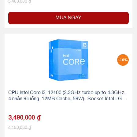
5,400,000
₫
MUA NGAY
-16%
CPU Intel Core i3-12100 (3.3GHz turbo up to 4.3GHz,
4 nhân 8 luồng, 12MB Cache, 58W)- Socket Intel LGA 1
700)
3,490,000
₫
4,150,000
₫