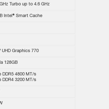
 GHz Turbo up to 4.6 GHz
B Intel® Smart Cache
l® UHD Graphics 770
đa 128GB
o DDR5 4800 MT/s
o DDR4 3200 MT/s
W
 W