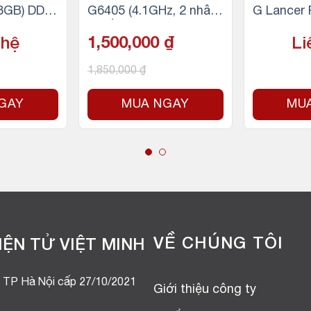
x8GB) DDR
G6405 (4.1GHz, 2 nhân
G Lancer
Xám)
4 luồng, 4MB Cache, 58
x16GB) D
 hệ
1,500,000
₫
Li
W) – Socket Intel LGA 1
200
1,850,000
₫
GAY
MUA NGAY
MU
VỀ CHÚNG TÔI
ỆN TỬ VIỆT MINH
 TP Hà Nội cấp 27/10/2021
Giới thiệu công ty