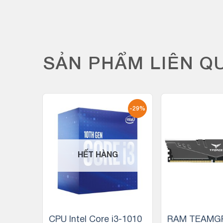
SẢN PHẨM LIÊN Q
-17%
-29%
HẾT HÀNG
7 5800
CPU Intel Core i3-1010
RAM TEAMGR