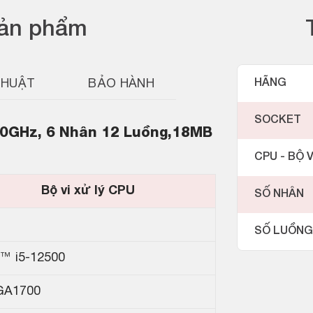
sản phẩm
THUẬT
BẢO HÀNH
HÃNG
SOCKET
.40GHz, 6 Nhân 12 Luồng,18MB
CPU - BỘ V
Bộ vi xử lý CPU
SỐ NHÂN
SỐ LUỒNG
™ i5-12500
GA1700