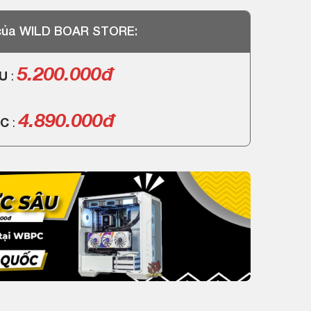
 của WILD BOAR STORE:
5.200.000đ
PU
:
4.890.000đ
PC
: