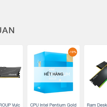
UAN
-19%
HẾT HÀNG
OUP Vulc
CPU Intel Pentium Gold
Ram Desk