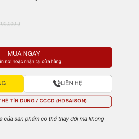
700,000
₫
MUA NGAY
ận nơi hoặc nhận tại cửa hàng
NG
LIÊN HỆ
HẺ TÍN DỤNG / CCCD (HDSAISON)
giá của sản phẩm có thể thay đổi mà không