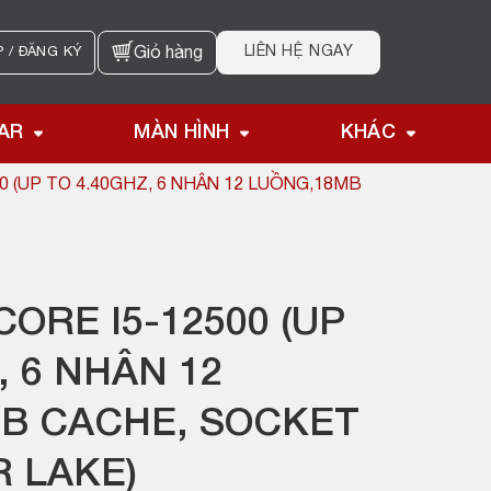
LIÊN HỆ NGAY
 / ĐĂNG KÝ
Giỏ hàng
AR
MÀN HÌNH
KHÁC
00 (UP TO 4.40GHZ, 6 NHÂN 12 LUỒNG,18MB
CORE I5-12500 (UP
, 6 NHÂN 12
B CACHE, SOCKET
R LAKE)