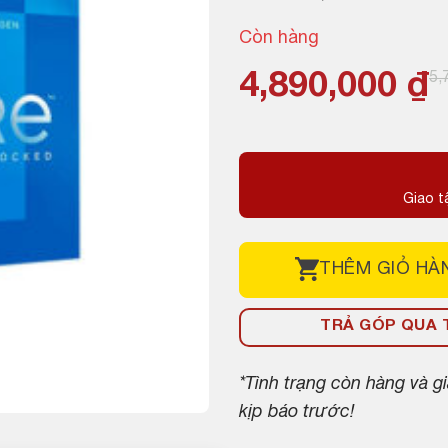
Còn hàng
Giá
Giá
4,890,000
₫
5,
gốc
hiện
là:
tại
5,700,000 ₫.
là:
Giao t
4,890,000 ₫.
THÊM
GIỎ HÀ
TRẢ GÓP QUA T
*Tình trạng còn hàng và 
kịp báo trước!