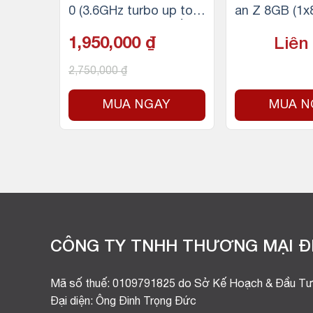
 4.7GHz
0 (3.6GHz turbo up to
an Z 8GB (1
, 16 Th
4.3Ghz, 4 nhân 8 luồng,
4 3200MHz (
1,950,000
₫
Liên
Socket
6MB Cache, 65W) – So
cket Intel LGA 1200
2,750,000
₫
Y
MUA NGAY
MUA N
CÔNG TY TNHH THƯƠNG MẠI ĐI
Mã số thuế: 0109791825 do Sở Kế Hoạch & Đầu Tư
Đại diện: Ông Đinh Trọng Đức