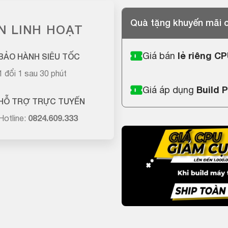
Quà tặng khuyến mãi
N LINH HOẠT
Giá bán
lẻ riêng C
BẢO HÀNH SIÊU TỐC
1 đổi 1 sau 30 phút
Giá áp dụng
Build 
HỖ TRỢ TRỰC TUYẾN
Hotline:
0824.609.333