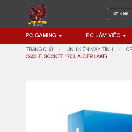
Skip
to
Tìm
kiếm:
content
PC GAMING
PC LÀM VIỆC
TRANG CHỦ
/
LINH KIỆN MÁY TÍNH
/
CP
CACHE, SOCKET 1700, ALDER LAKE)