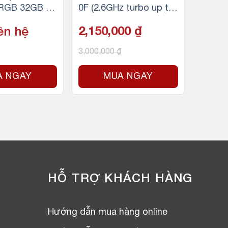
 RGB 32GB (2
0F (2.6GHz turbo up to
DR5 5200Mhz
4.4Ghz, 6 nhân 12 luồn
ên hệ
2,150,000
₫
g, 12MB Cache, 65W)
3,000,000
₫
A NGAY
MUA NGAY
HỖ TRỢ KHÁCH HÀNG
Hướng dẫn mua hàng online