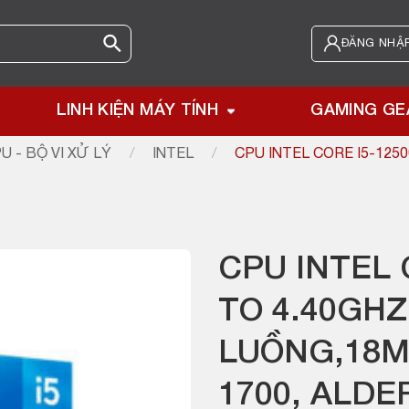
ĐĂNG NHẬP
LINH KIỆN MÁY TÍNH
GAMING GE
U - BỘ VI XỬ LÝ
/
INTEL
/
CPU INTEL CORE I5-125
CPU INTEL 
TO 4.40GHZ
LUỒNG,18M
1700, ALDE